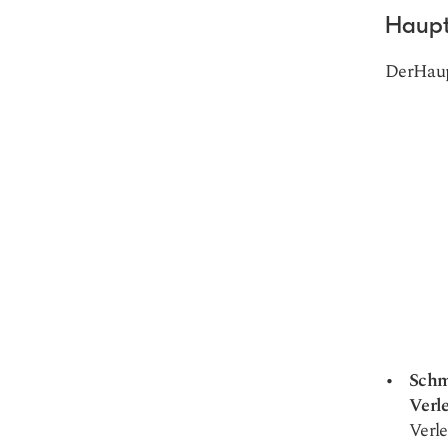
Haup
Der
Hau
Schm
Verle
Verle