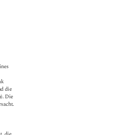
ines
nk
nd die
). Die
sacht.
, die