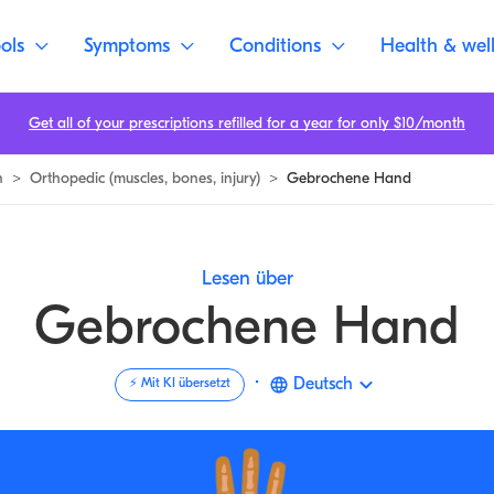
ndeln | Buoy
ols
Symptoms
Conditions
Health & wel
Get all of your prescriptions refilled for a year for only $10/month
n
>
Orthopedic (muscles, bones, injury)
>
Gebrochene Hand
Lesen über
Gebrochene Hand
·
Deutsch
⚡️ Mit KI übersetzt