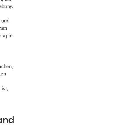
ebung.
 und
nen
erapie.
uchen,
gen
ist,
and