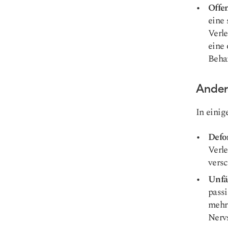
Offe
eine 
Verle
eine 
Behan
Ander
In einig
Defo
Verle
versc
Unfä
passi
mehr
Nervs