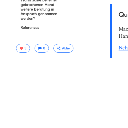
Wann sollte bei einer
gebrochenen Hand
weitere Beratung in
Qu
Anspruch genommen
werden?
References
Mach
Han
Nehm
3
0
Aktie
Link
kopieren