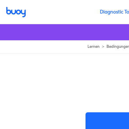
Gebrochen Hand | Anzeichen Ihre Hand Ist Gebrochen & wie zu beha
Diagnostic To
Lernen
>
Bedingunge