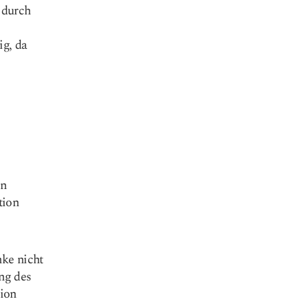
 durch
ig, da
en
tion
nke nicht
ng des
tion