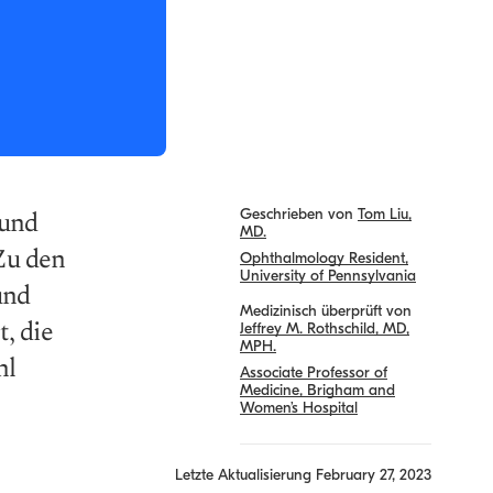
 und
Geschrieben von
Tom Liu,
MD.
Zu den
Ophthalmology Resident,
University of Pennsylvania
und
Medizinisch überprüft von
, die
Jeffrey M. Rothschild, MD,
MPH.
hl
Associate Professor of
Medicine, Brigham and
Women’s Hospital
Letzte Aktualisierung
February 27, 2023