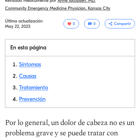
Revisado médicamente por
Anne Jacobsen, MD.
Community Emergency Medicine Physician, Kansas City
Última actualización
0
0
Compartir
May 22, 2023
En esta página
Síntomas
Causas
Tratamiento
Copiar link
Prevención
Por lo general, un dolor de cabeza no es un
problema grave y se puede tratar con