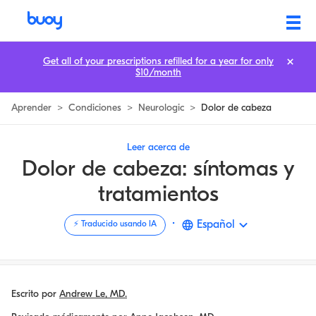
Dolor de cabeza: tipos, causas y tratamientos
Get all of your prescriptions refilled for a year for only
$10/month
Aprender
>
Condiciones
>
Neurologic
>
Dolor de cabeza
Leer acerca de
Dolor de cabeza: síntomas y
tratamientos
·
Español
⚡️ Traducido usando IA
Escrito por
Andrew Le, MD.