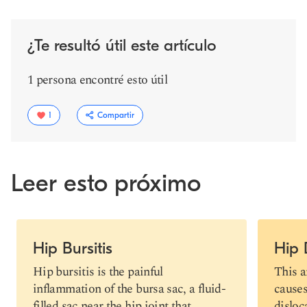
¿Te resultó útil este artículo
1 persona encontré esto útil
1
Compartir
Leer esto próximo
Slide 1 of 4
Hip Bursitis
Hip 
Copiar link
Hip bursitis is the painful
This a
inflammation of the bursa sac, a fluid-
cause
filled sac near the hip joint that
disloc