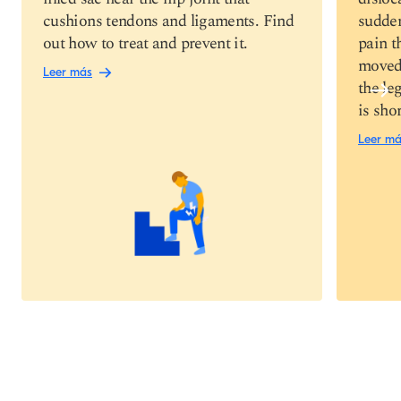
cushions tendons and ligaments. Find
sudden
out how to treat and prevent it.
pain t
moved,
Leer más
the le
is shor
Leer m