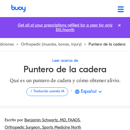
Hip Pointer | Aprende los Síntomas y Cómo Tratarlo | Buoy
Get all of your prescriptions refilled for a year for only
$10/month
diciones
>
Orthopedic (muscles, bones, injury)
>
Puntero de la cadera
Leer acerca de
Puntero de la cadera
Qué es un puntero de cadera y cómo obtener alivio.
·
Español
⚡️ Traducido usando IA
Escrito por
Benjamin Schwartz, MD, FAAOS.
Orthopedic Surgeon, Sports Medicine North