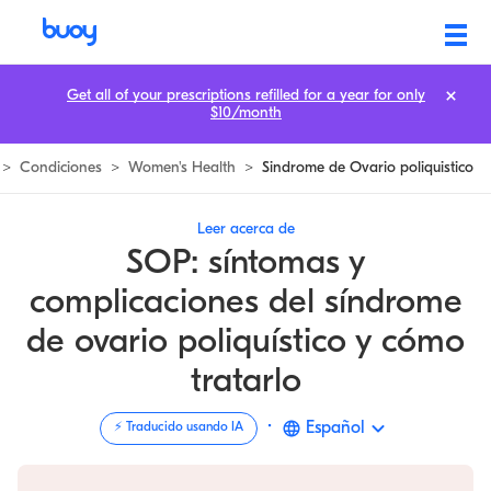
SOP | Síndrome de ovario poliquístico | Signos y tratamiento
Get all of your prescriptions refilled for a year for only
$10/month
>
Condiciones
>
Women's Health
>
Sindrome de Ovario poliquistico
Leer acerca de
SOP: síntomas y
complicaciones del síndrome
de ovario poliquístico y cómo
tratarlo
·
Español
⚡️ Traducido usando IA