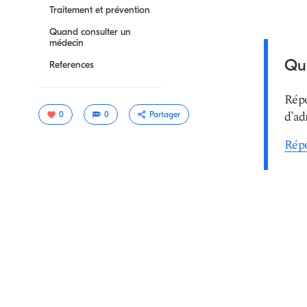
Traitement et prévention
Quand consulter un
médecin
Qui
References
Répo
d’ad
0
0
Partager
Répo
Copier le
lien