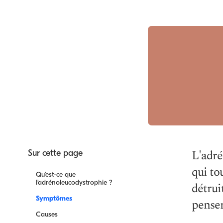
L'adré
Sur cette page
qui to
Qu’est-ce que
l’adrénoleucodystrophie ?
détrui
Symptômes
penser
Causes