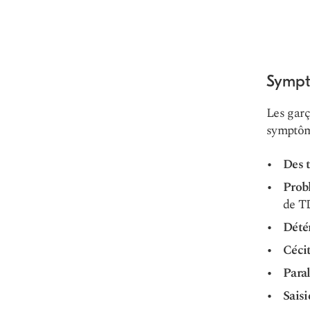
Sympt
Les garç
symptôm
Des t
Prob
de T
Dété
Céci
Paral
Saisi