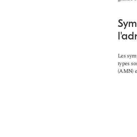
Sym
l'a
Les symp
types so
(AMN) et