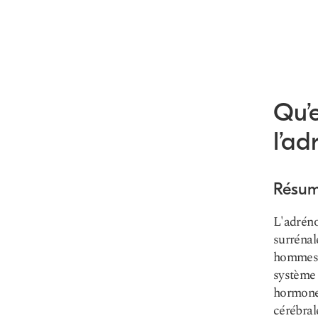
Qu’
l’ad
Résu
L'adréno
surrénal
hommes e
système 
hormones
cérébral