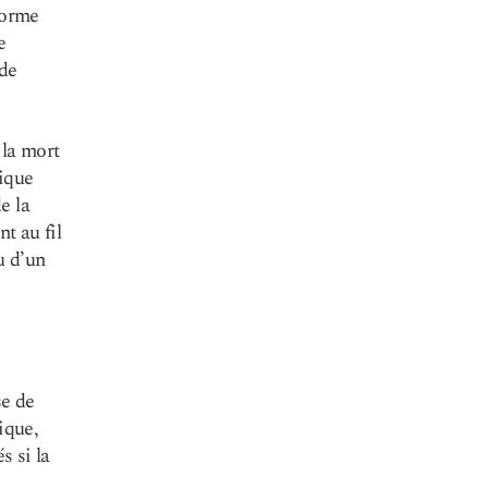
forme
e
 de
 la mort
nique
e la
t au fil
u d’un
se de
ique,
s si la