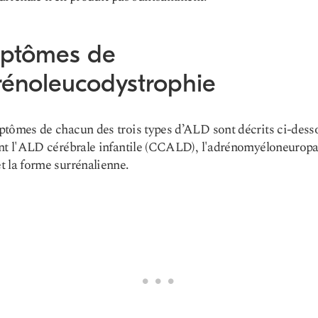
ptômes de
drénoleucodystrophie
tômes de chacun des trois types d’ALD sont décrits ci-dess
nt l'ALD cérébrale infantile (CCALD), l'adrénomyéloneuropa
 la forme surrénalienne.