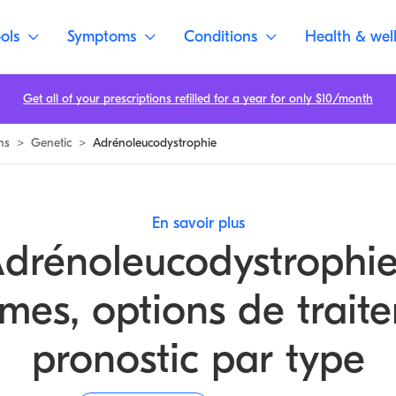
ols
Symptoms
Conditions
Health & wel
Get all of your prescriptions refilled for a year for only $10/month
ns
>
Genetic
>
Adrénoleucodystrophie
En savoir plus
drénoleucodystrophie
es, options de trait
pronostic par type