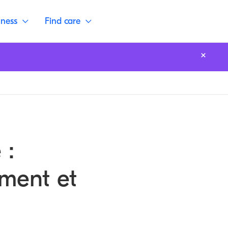
lness
Find care
 :
ement et