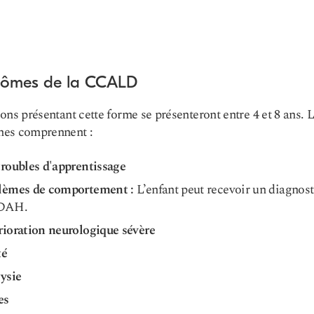
ômes de la CCALD
ons présentant cette forme se présenteront entre 4 et 8 ans. 
es comprennent :
roubles d'apprentissage
lèmes de comportement :
L’enfant peut recevoir un diagnosti
DAH.
rioration neurologique sévère
té
ysie
es