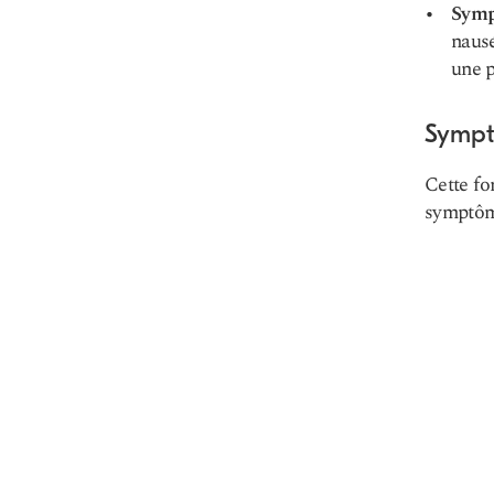
Symp
nausé
une 
Sympt
Cette fo
symptôm