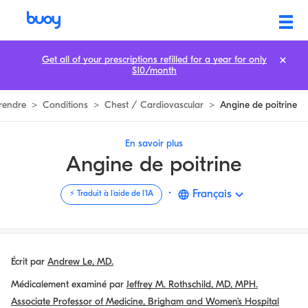
Angine de Poitrine | Buoy Health
Get all of your prescriptions refilled for a year for only
$10/month
rendre
>
Conditions
>
Chest / Cardiovascular
>
Angine de poitrine
En savoir plus
Angine de poitrine
·
Français
⚡️ Traduit à l'aide de l'IA
Écrit par
Andrew Le, MD.
Médicalement examiné par
Jeffrey M. Rothschild, MD, MPH.
Associate Professor of Medicine, Brigham and Women’s Hospital