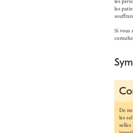
les pers
les pati
souffran
Si vous 
consulte
Sym
Co
De nom
les se
selles
intest