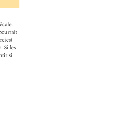
écale.
pourrait
rcies)
 Si les
tir si