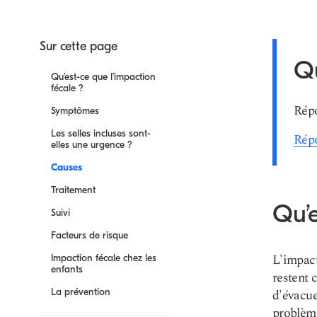
Sur cette page
Qu
Qu’est-ce que l’impaction
fécale ?
Répo
Symptômes
Les selles incluses sont-
Répo
elles une urgence ?
Causes
Traitement
Qu’e
Suivi
Facteurs de risque
L'impact
Impaction fécale chez les
enfants
restent 
La prévention
d'évacue
problème