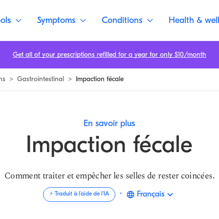
ols
Symptoms
Conditions
Health & wel
Get all of your prescriptions refilled for a year for only $10/month
ns
>
Gastrointestinal
>
Impaction fécale
En savoir plus
Impaction fécale
Comment traiter et empêcher les selles de rester coincées.
·
Français
⚡️ Traduit à l'aide de l'IA