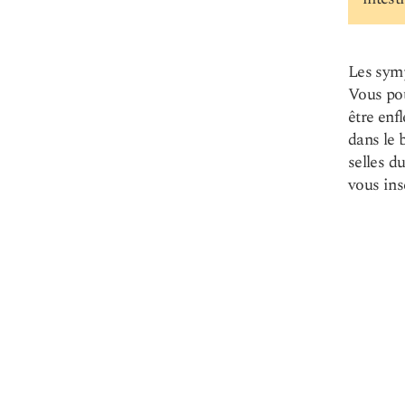
Les symp
Vous pou
être enf
dans le 
selles d
vous insé