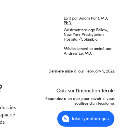
Écrit par
Adam Pont, MD,
PhD.
Gastroenterology Fellow,
New York Presbyterian
Hospital/Columbia
Médicalement examiné par
Andrew Le, MD.
Dernière mise à jour
February 9, 2022
?
Quiz sur l'impaction fécale
Répondez à un quiz pour savoir si vous
souffrez d'un fécalome.
 durcies
capacité
Take symptom quiz
 de