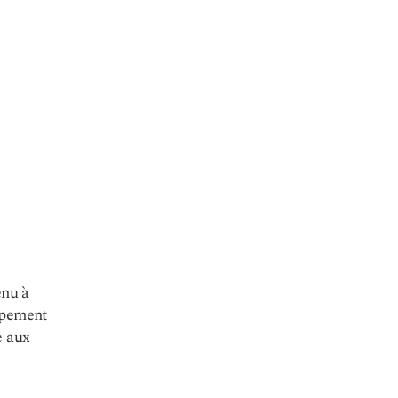
enu à
ppement
e aux