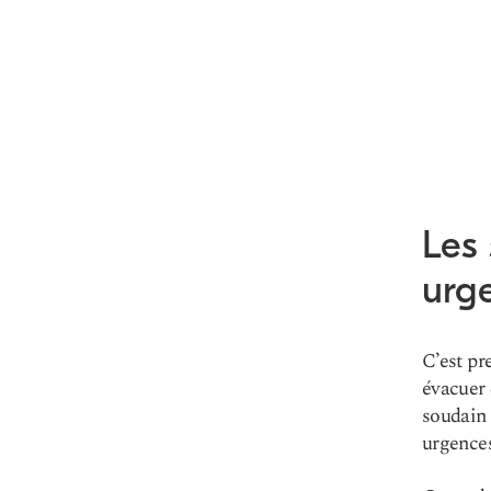
Les 
urg
C’est pr
évacuer 
soudain 
urgences