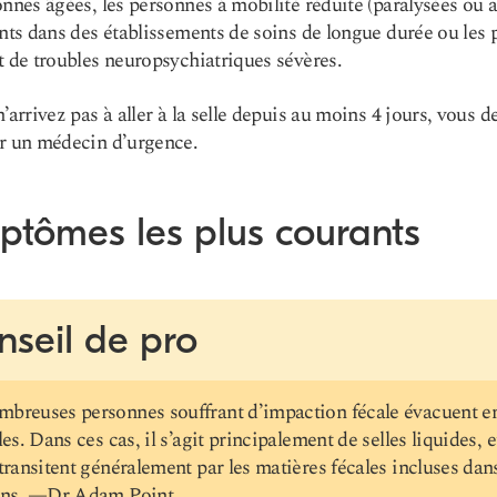
onnes âgées, les personnes à mobilité réduite (paralysées ou al
ents dans des établissements de soins de longue durée ou les 
t de troubles neuropsychiatriques sévères.
n’arrivez pas à aller à la selle depuis au moins 4 jours, vous d
r un médecin d’urgence.
ptômes les plus courants
nseil de pro
breuses personnes souffrant d’impaction fécale évacuent e
lles. Dans ces cas, il s’agit principalement de selles liquides, e
 transitent généralement par les matières fécales incluses dans
ins. —
Dr Adam Point