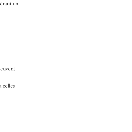
sérant un
peuvent
 celles