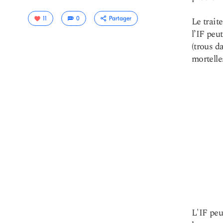
11
0
Partager
Le trait
l’IF peu
(trous d
mortelle
Copier le
lien
L'IF peu