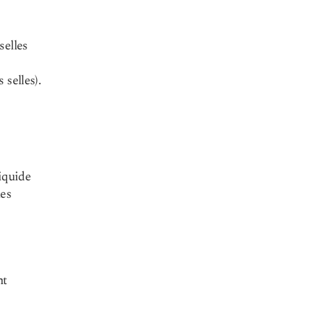
selles
 selles).
liquide
les
nt