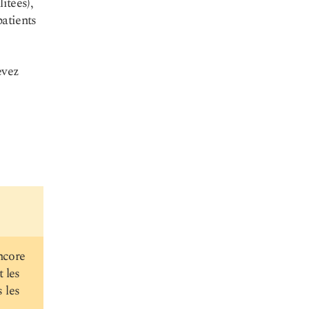
itées),
patients
evez
ncore
t les
 les