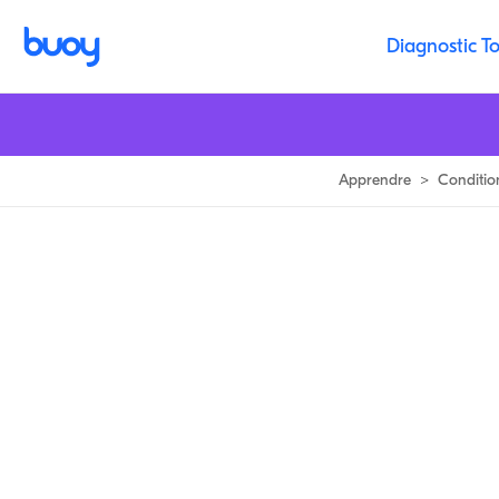
Impaction fécale | Que faire lorsque les selles restent coincées
Diagnostic To
Apprendre
>
Conditio