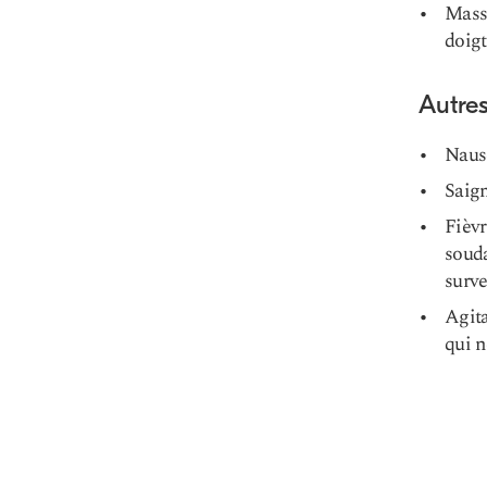
Masse
doigt
Autre
Naus
Saign
Fièvr
soud
surve
Agita
qui n