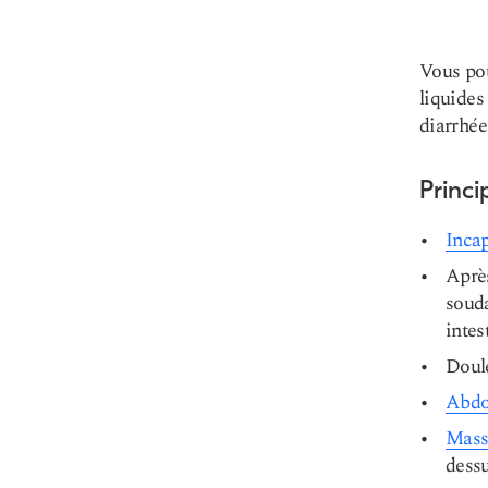
Vous pou
liquides
diarrhée
Princ
Incap
Après
souda
intes
Doul
Abdo
Mass
dessu