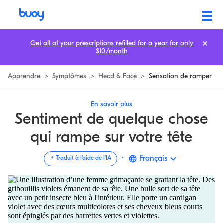
Sensation de quelque chose rampant sur la tête | 3 Causes de la formica
Get all of your prescriptions refilled for a year for only
$10/month
Apprendre
>
Symptômes
>
Head & Face
>
Sensation de ramper
En savoir plus
Sentiment de quelque chose
qui rampe sur votre tête
·
Français
⚡️ Traduit à l'aide de l'IA