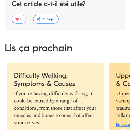
Cet article a-t-il été utile?
0
Partager
Lis ça prochain
Slide 1 of 6
Difficulty Walking:
Uppe
Symptoms & Causes
& C
Copier le
lien
If you're having difficulty walking, it
Upper 
could be caused by a range of
variet
conditions, from those that affect your
trauma
muscles and bones to ones that affect
inflam
your nerves.
En savo