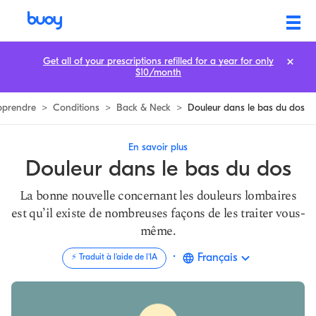
Douleurs au bas du dos | Types, symptômes et traitement
Get all of your prescriptions refilled for a year for only
$10/month
pprendre
>
Conditions
>
Back & Neck
>
Douleur dans le bas du dos
En savoir plus
Douleur dans le bas du dos
La bonne nouvelle concernant les douleurs lombaires
est qu’il existe de nombreuses façons de les traiter vous-
même.
·
Français
⚡️ Traduit à l'aide de l'IA