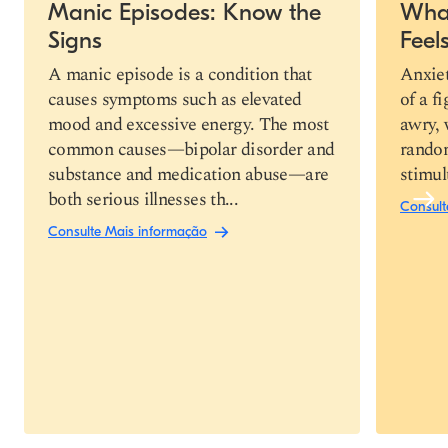
Manic Episodes: Know the
What
Signs
Feel
Link de cópia
A manic episode is a condition that
Anxiet
causes symptoms such as elevated
of a f
mood and excessive energy. The most
awry, 
common causes—bipolar disorder and
random
substance and medication abuse—are
stimul
both serious illnesses th...
Consult
Consulte Mais informação