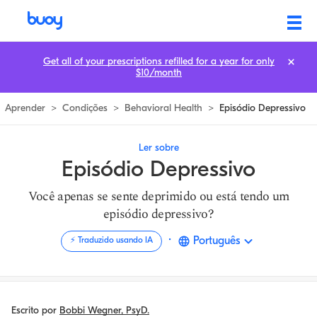
Episódio Depressivo | O Que É & Como Tratar | Buoy
Get all of your prescriptions refilled for a year for only
$10/month
Aprender
>
Condições
>
Behavioral Health
>
Episódio Depressivo
Ler sobre
Episódio Depressivo
Você apenas se sente deprimido ou está tendo um
episódio depressivo?
·
Português
⚡️ Traduzido usando IA
Escrito por
Bobbi Wegner, PsyD.