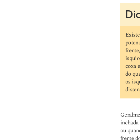
Dic
Existe
potenc
frente
isquio
coxa e
do qua
os isq
disten
Geralmen
inchada 
ou quand
frente d