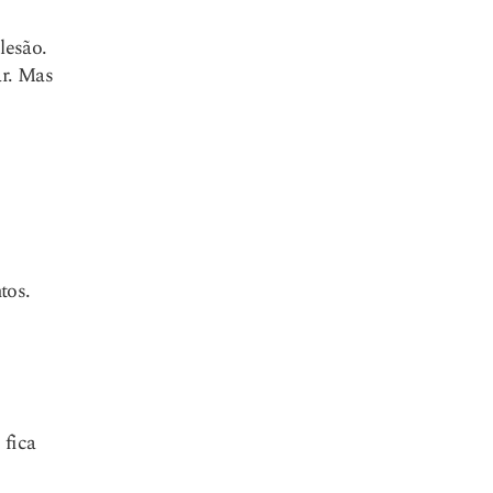
lesão.
ar. Mas
tos.
 fica