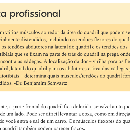
a profissional
m vários músculos ao redor da área do quadril que podem se
ialmente distendidos, incluindo os tendões flexores do quadr
, os tendões abdutores na lateral do quadril e os tendões dos
tibiais que se fixam na parte de trás do quadril na prega ond
ncontra as nádegas. A localização da dor – virilha para os fl
dril, lateral do quadril para os abdutores e área das nádegas
uiotibiais – determina quais músculos/tendões do quadril fo
didos. -
Dr. Benjamim Schwartz
te, a parte frontal do quadril fica dolorida, sensível ao toque
de um lado. Pode ser difícil levantar a coxa, como em direçã
o você entra e sai de um carro. Os músculos flexores do qua
o quadril também podem parecer fracos.