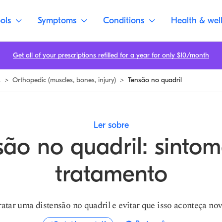
ril | Buoy
ols
Symptoms
Conditions
Health & wel
Get all of your prescriptions refilled for a year for only $10/month
s
>
Orthopedic (muscles, bones, injury)
>
Tensão no quadril
Ler sobre
são no quadril: sintom
tratamento
atar uma distensão no quadril e evitar que isso aconteça no