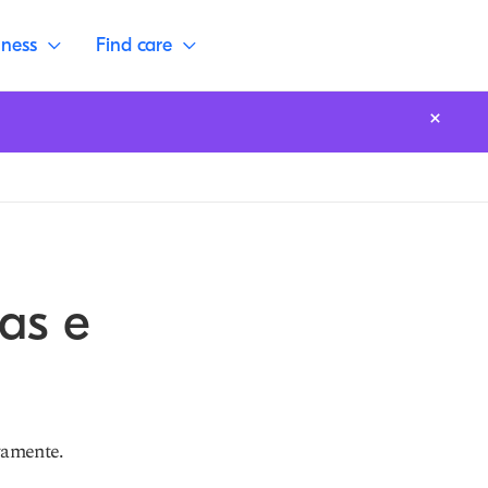
lness
Find care
as e
vamente.