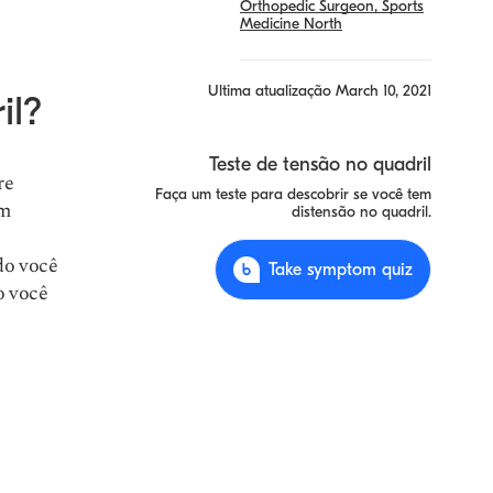
Orthopedic Surgeon, Sports
Medicine North
Ultima atualização
March 10, 2021
il?
Teste de tensão no quadril
re
Faça um teste para descobrir se você tem
em
distensão no quadril.
do você
Take symptom quiz
o você