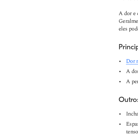
A dor e 
Geralmen
eles po
Princi
Dor n
A dor
A per
Outro
Incha
Espas
tens