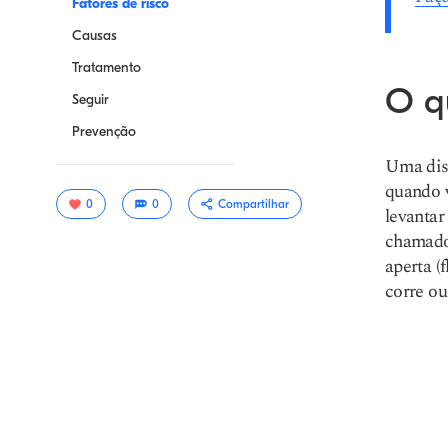
Fatores de risco
Causas
Tratamento
O q
Seguir
Prevenção
Uma dist
quando 
0
0
Compartilhar
levantar
chamado 
aperta (
corre ou
Link de
cópia