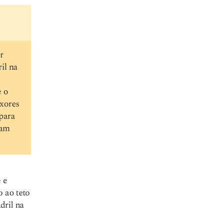
r
il na
e o
exores
 para
ram
 e
o ao teto
dril na