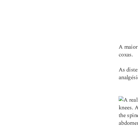
A maiori
coxas.
As diste
analgési