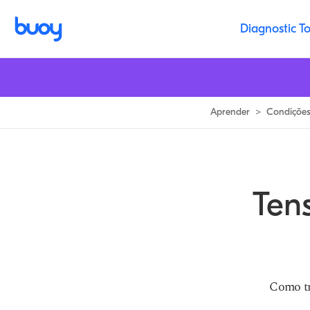
Hip Strain | Sintomas & Tratamento para Distensões do Flexor do Quad
Diagnostic To
Aprender
>
Condiçõe
Ten
Como tr