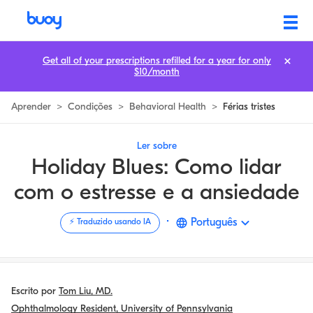
Feriado Blues | Lidar com o Stress Durante os Feriados | Buoy
Get all of your prescriptions refilled for a year for only
$10/month
Aprender
>
Condições
>
Behavioral Health
>
Férias tristes
Ler sobre
Holiday Blues: Como lidar
com o estresse e a ansiedade
·
Português
⚡️ Traduzido usando IA
Escrito por
Tom Liu, MD.
Ophthalmology Resident, University of Pennsylvania