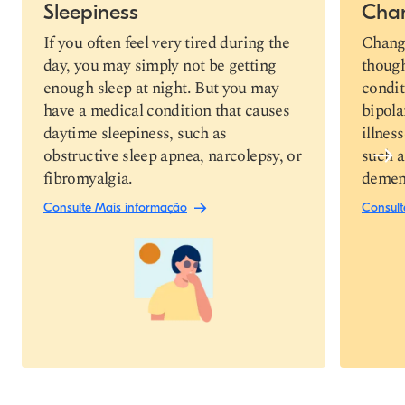
Sleepiness
Cha
Link de cópia
If you often feel very tired during the
Change
day, you may simply not be getting
though
enough sleep at night. But you may
condit
have a medical condition that causes
bipola
daytime sleepiness, such as
illnes
obstructive sleep apnea, narcolepsy, or
such a
fibromyalgia.
demen
Consulte Mais informação
Consult