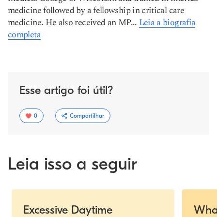
medicine followed by a fellowship in critical care
medicine. He also received an MP...
Leia a biografia
completa
Esse artigo foi útil?
0
Compartilhar
Leia isso a seguir
Slide 1 of 6
Excessive Daytime
What