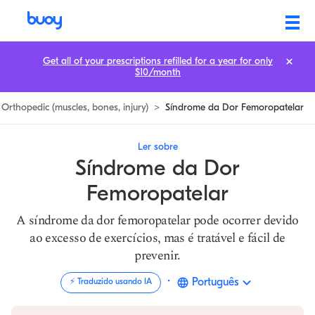
Síndrome de Dor Patelofemoral | 2 Sintomas e 2 Causas | Buoy
Get all of your prescriptions refilled for a year for only
$10/month
Orthopedic (muscles, bones, injury)
>
Síndrome da Dor Femoropatelar
Ler sobre
Síndrome da Dor
Femoropatelar
A síndrome da dor femoropatelar pode ocorrer devido
ao excesso de exercícios, mas é tratável e fácil de
prevenir.
·
Português
⚡️ Traduzido usando IA