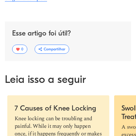
Esse artigo foi útil?
0
Compartilhar
Leia isso a seguir
Slide 1 of 4
7 Causes of Knee Locking
Swol
Trea
Link de cópia
Knee locking can be troubling and
painful. While it may only happen
A swol
once, if it happens frequently or makes
excess