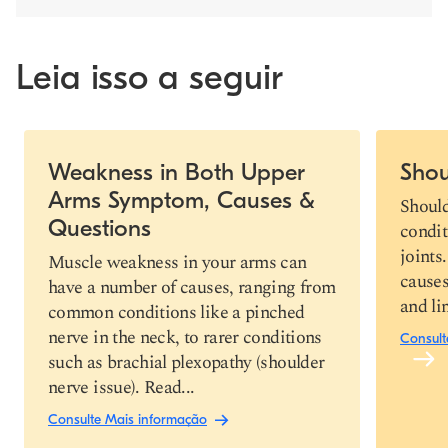
Leia isso a seguir
Slide 1 of 4
Weakness in Both Upper
Shou
Arms Symptom, Causes &
Link de cópia
Should
Questions
condit
joints
Muscle weakness in your arms can
causes
have a number of causes, ranging from
and li
common conditions like a pinched
nerve in the neck, to rarer conditions
Consult
such as brachial plexopathy (shoulder
nerve issue). Read...
Consulte Mais informação