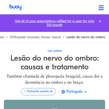
Lesão do nervo do ombro | Causas e tratamento da plexopatia braquial
Get all of your prescriptions refilled for a year for only
$10/month
ões
>
Orthopedic (muscles, bones, injury)
>
Lesão do nervo do ombro
Ler sobre
Lesão do nervo do ombro:
causas e tratamento
Também chamada de plexopatia braquial, causa dor e
dormência no ombro e no braço.
·
Português
⚡️ Traduzido usando IA