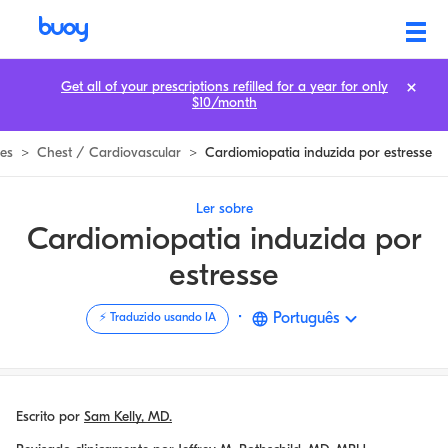
Cardiomiopatia induzida por estresse | Principal causa, recuperação e d
Get all of your prescriptions refilled for a year for only
$10/month
es
>
Chest / Cardiovascular
>
Cardiomiopatia induzida por estresse
Ler sobre
Cardiomiopatia induzida por
estresse
·
Português
⚡️ Traduzido usando IA
Escrito por
Sam Kelly, MD.