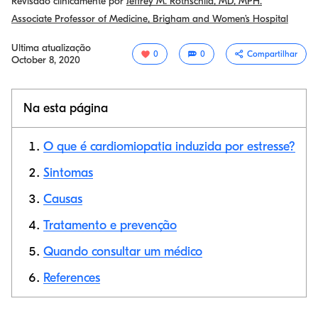
Revisado clinicamente por
Jeffrey M. Rothschild, MD, MPH.
Associate Professor of Medicine, Brigham and Women’s Hospital
Ultima atualização
0
0
Compartilhar
October 8, 2020
Na esta página
O que é cardiomiopatia induzida por estresse?
Sintomas
Causas
Link de cópia
Tratamento e prevenção
Quando consultar um médico
References