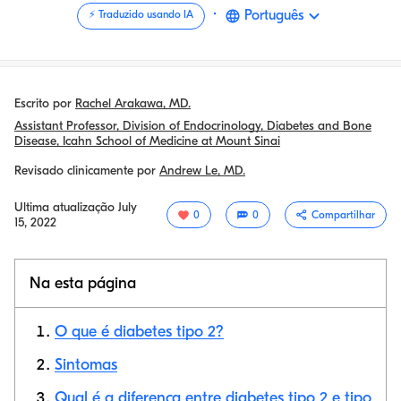
·
Português
⚡️ Traduzido usando IA
Escrito por
Rachel Arakawa, MD.
Assistant Professor, Division of Endocrinology, Diabetes and Bone
Disease, Icahn School of Medicine at Mount Sinai
Revisado clinicamente por
Andrew Le, MD.
Ultima atualização
July
0
0
Compartilhar
15, 2022
Na esta página
O que é diabetes tipo 2?
Sintomas
Qual é a diferença entre diabetes tipo 2 e tipo