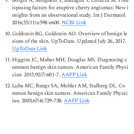
Borghi A, Minghetti S, Battaglia Y, Corazza M. Pred
isposing factors for eruptive cherry angiomas: New i
nsights from an observational study. Int J Dermatol.
2016;55(11):e598-e600.
NCBI Link
Goldstein BG, Goldstein AO. Overview of benign le
sions of the skin. UpToDate. Updated July 26, 2017.
UpToDate Link
Higgins JC, Maher MH, Douglas MS. Diagnosing c
ommon benign skin tumors. American Family Physi
cian. 2015;92(7):601-7.
AAFP Link
Luba MC, Bangs SA, Mohler AM, Stulberg DL. Co
mmon benign skin tumors. American Family Physic
ian. 2003;67(4):729-738.
AAFP Link