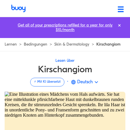
Kirsch Angiom | Was es bedeutet, Ursachen & Wann man sich Sorgen 
Get all of your prescriptions refilled for a year for only
$10/month
Lernen
>
Bedingungen
>
Skin & Dermatology
>
Kirschangiom
Lesen über
Kirschangiom
·
Deutsch
⚡️ Mit KI übersetzt