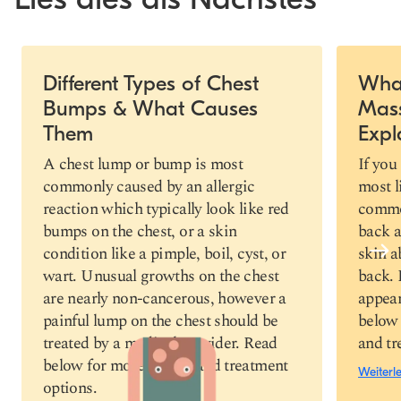
Slide 1 of 6
Different Types of Chest
Wha
Bumps & What Causes
Mas
Link
kopieren
Them
Expl
A chest lump or bump is most
If you
commonly caused by an allergic
most l
reaction which typically look like red
common
bumps on the chest, or a skin
back a
condition like a pimple, boil, cyst, or
skin a
wart. Unusual growths on the chest
back. 
are nearly non-cancerous, however a
appear
painful lump on the chest should be
below 
treated by a medical provider. Read
and tr
below for more causes and treatment
Weiterl
options.