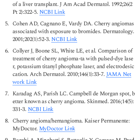
of a liver transplant. J Am Acad Dermatol. 1992;26(2
Pt 2):322-5.
NCBI Link
Cohen AD, Cagnano E, Vardy DA. Cherry angiomas
associated with exposure to bromides. Dermatology.
2001;202(1):52-3.
NCBI Link
Collyer J, Boone SL, White LE, et al. Comparison of
treatment of cherry angioma-ta with pulsed-dye lase
r, potassium titanyl phosphate laser, and electrodesic
cation. Arch Dermatol. 2010;146(1):33-7.
JAMA Net
work Link
Karadag AS, Parish LC. Campbell de Morgan spot, b
etter known as cherry angioma. Skinmed. 2016;14(5):
331-3.
NCBI Link
Cherry angioma/hemangioma. Kaiser Permanente:
MyDoctor.
MyDoctor Link