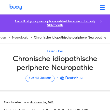
Chronische Idiopathische Periphere Neuropathie | Buoy Health
Get all of your prescriptions refilled for a year for only
$10/month
ngen
>
Neurologic
>
Chronische idiopathische periphere Neuropathie
Lesen über
Chronische idiopathische
periphere Neuropathie
·
Deutsch
⚡️ Mit KI übersetzt
Geschrieben von
Andrew Le, MD.