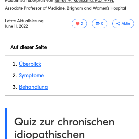
Medizinisch überprüft von
Jeffrey M. Rothschild, MD, MPH.
Associate Professor of Medicine, Brigham and Women’s Hospital
Letzte Aktualisierung
2
0
Aktie
June 11, 2022
Auf dieser Seite
Überblick
Symptome
Behandlung
Link
kopieren
Quiz zur chronischen
idiopathischen