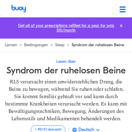
Restless-Legs-Syndrom | Symptome, Ursachen und Behandlungen
Get all of your prescriptions refilled for a year for only
$10/month
Lernen
>
Bedingungen
>
Sleep
>
Syndrom der ruhelosen Beine
Lesen über
Syndrom der ruhelosen Beine
RLS verursacht einen unwiderstehlichen Drang, die
Beine zu bewegen, während Sie ruhen oder schlafen.
Sie kommt familiär gehäuft vor und kann durch
bestimmte Krankheiten verursacht werden. Es kann mit
Bewältigungstechniken, Bewegung, Änderungen des
Lebensstils und Medikamenten behandelt werden.
·
Deutsch
⚡️ Mit KI übersetzt