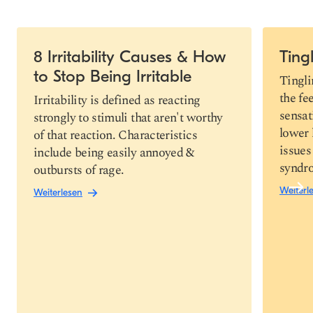
Slide 1 of 5
8 Irritability Causes & How
Ting
to Stop Being Irritable
Link
Tingli
kopieren
the fe
Irritability is defined as reacting
sensat
strongly to stimuli that aren't worthy
lower 
of that reaction. Characteristics
issues
include being easily annoyed &
syndro
outbursts of rage.
Weiterl
Weiterlesen