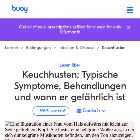
Keuchhusten | Pertussis | 3 Stufen, Schweregrad, & Verbreitung | Buoy
Get all of your prescriptions refilled for a year for only
$10/month
Lernen
>
Bedingungen
>
Infection & Disease
>
Keuchhusten
Lesen über
Keuchhusten: Typische
Symptome, Behandlungen
und wann er gefährlich ist
·
Deutsch
⚡️ Mit KI übersetzt