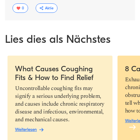
0
Aktie
Lies dies als Nächstes
Slide 1 of 7
What Causes Coughing
8 Ca
Fits & How to Find Relief
Link
Exhaus
kopieren
chroni
Uncontrollable coughing fits may
obstru
signify a serious underlying problem,
tell w
and causes include chronic respiratory
how to 
disease and infectious, environmental,
and mechanical causes.
Weiterl
Weiterlesen