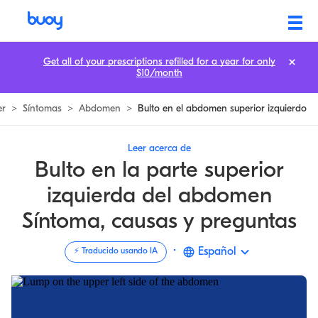
Bulto en el lado izquierdo superior del estómago | 7 posibles causas | 
Get all of your prescriptions refilled for a year for only
$10/month
er
>
Síntomas
>
Abdomen
>
Bulto en el abdomen superior izquierdo
Leer acerca de
Bulto en la parte superior
izquierda del abdomen
Síntoma, causas y preguntas
·
Español
⚡️ Traducido usando IA