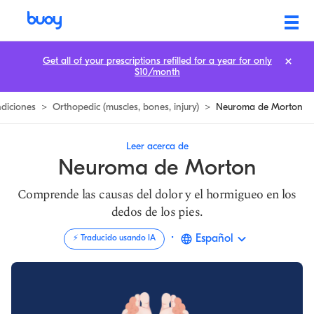
Morton's Neuroma | Qué es y cómo tratar | Buoy Health
Get all of your prescriptions refilled for a year for only
$10/month
diciones
>
Orthopedic (muscles, bones, injury)
>
Neuroma de Morton
Leer acerca de
Neuroma de Morton
Comprende las causas del dolor y el hormigueo en los
dedos de los pies.
·
Español
⚡️ Traducido usando IA