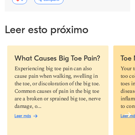
Leer esto próximo
Slide 1 of 4
What Causes Big Toe Pain?
Toe
Copiar link
Experiencing big toe pain can also
Your t
cause pain when walking, swelling in
too co
the toe, or discoloration of the big toe.
toes i
Common causes of pain in the big toe
diseas
are a broken or sprained big toe, nerve
inflam
damage, o...
to con
Leer más
Leer m