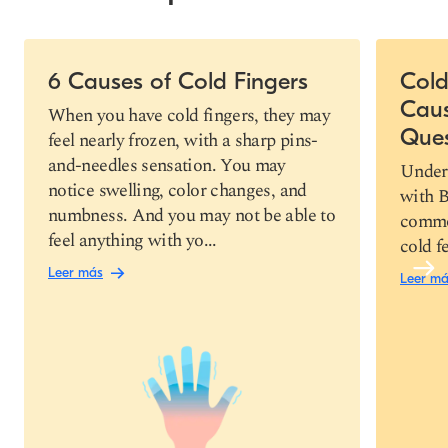
Slide 1 of 4
6 Causes of Cold Fingers
Cold
Cau
Copiar link
When you have cold fingers, they may
Ques
feel nearly frozen, with a sharp pins-
and-needles sensation. You may
Under
notice swelling, color changes, and
with B
numbness. And you may not be able to
commo
feel anything with yo...
cold fe
Leer más
Leer m