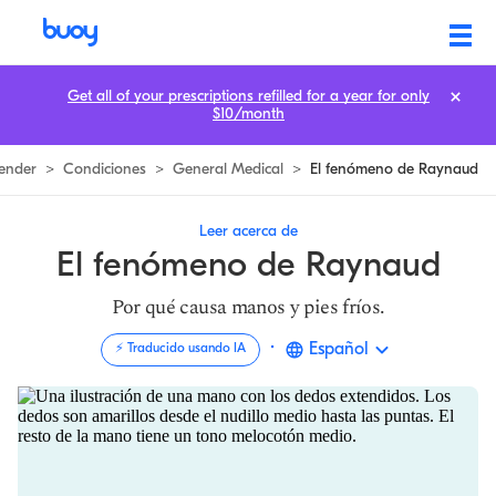
Fenómeno de Raynaud | 2 Tipos & Cómo tratar a Raynaud | Buoy
Get all of your prescriptions refilled for a year for only
$10/month
ender
>
Condiciones
>
General Medical
>
El fenómeno de Raynaud
Leer acerca de
El fenómeno de Raynaud
Por qué causa manos y pies fríos.
·
Español
⚡️ Traducido usando IA