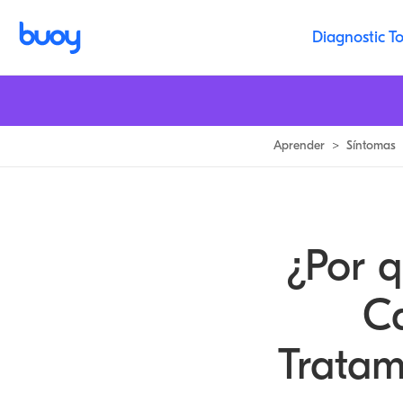
Tobillos Hinchados | ¿Es Peligroso? 9 Causas y Tratamiento | Buoy
Diagnostic To
Aprender
>
Síntomas
¿Por q
Ca
Tratam