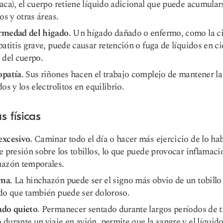
aca), el cuerpo retiene líquido adicional que puede acumular
los y otras áreas.
rmedad del higado
. Un hígado dañado o enfermo, como la ci
patitis grave, puede causar retención o fuga de líquidos en ci
 del cuerpo.
opatía
. Sus riñones hacen el trabajo complejo de mantener la 
dos y los electrolitos en equilibrio.
 físicas
excesivo.
Caminar todo el día o hacer más ejercicio de lo hab
e presión sobre los tobillos, lo que puede provocar inflamaci
hazón temporales.
uma
. La hinchazón puede ser el signo más obvio de un tobillo
do que también puede ser doloroso.
ado quieto
. Permanecer sentado durante largos períodos de 
durante un viaje en avión, permite que la sangre y el líquido