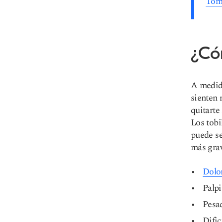
Tome
¿Có
A medida
sienten 
quitarte
Los tobi
puede se
más grav
Dolo
Palpi
Pesa
Dific