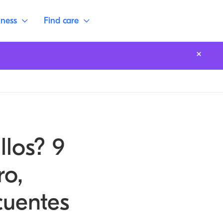
lness
Find care
llos? 9
ro,
cuentes