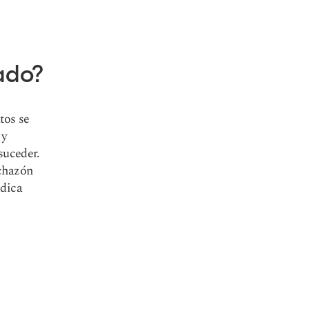
ado?
tos se
 y
 suceder.
nchazón
édica