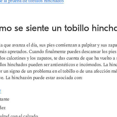
 la prueba de tobillos hinchados
mo se siente un tobillo hinch
 que avanza el día, sus pies comienzan a palpitar y sus zapa
más apretados. Cuando finalmente puedes descansar los pies
 los calcetines y los zapatos, te das cuenta de que ha vuelto a
llos hinchados pueden ser antiestéticos e incómodos. La hi
r un signo de un problema en el tobillo o de una afección m
e. La hinchazón puede estar asociada con:
r
tante
dez
ultad con el calzado