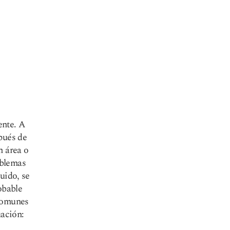
ente. A
pués de
n área o
oblemas
uido, se
obable
 comunes
uación: