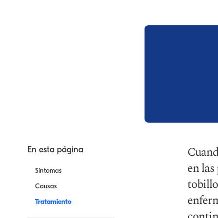
Cuando
En esta página
en las
Síntomas
tobill
Causas
enferm
Tratamiento
contin