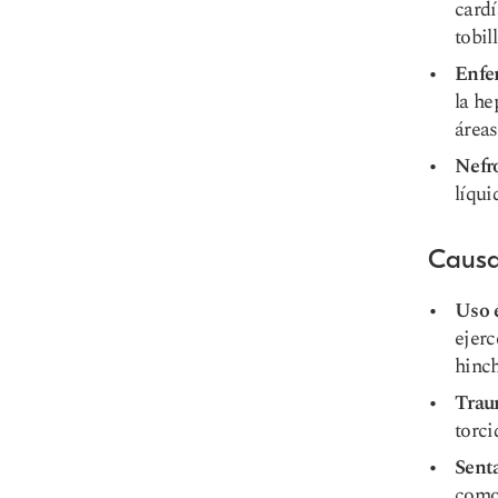
cardí
tobil
Enfe
la he
áreas
Nefr
líqui
Causas
Uso 
ejerc
hinc
Tra
torci
Sent
como 