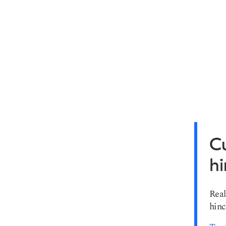
Cu
h
Real
hinc