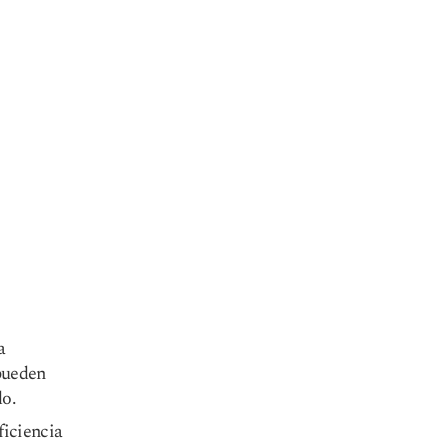
a
pueden
do.
ficiencia