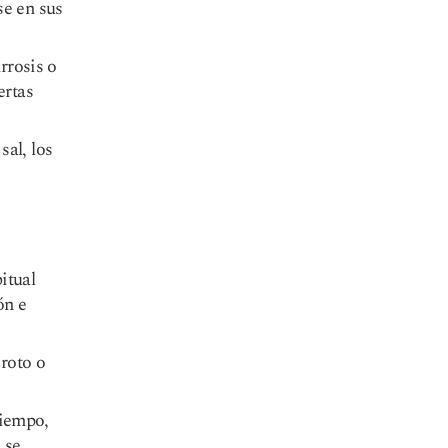
se en sus
rrosis o
ertas
sal, los
itual
ón e
 roto o
tiempo,
 se