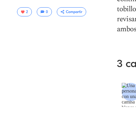
tobill
2
0
Compartir
revisa
ambos 
3 c
Copiar
link