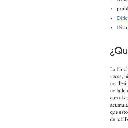
prob
Dific
Dismi
¿Qu
La hinch
veces, h
una lesi
un lado 
con el e
acumula 
que esto
de tobil