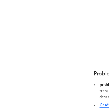
Probl
prob
trans
desar
Card