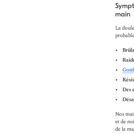
Sympt
main
La doule
probable
Brûla
Raid
Gonf
Rési
Des 
Désa
Nos main
et de no
de la ma