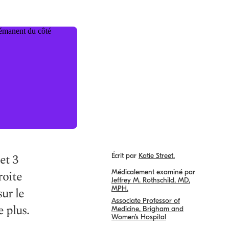
et 3
Écrit par
Katie Street.
roite
Médicalement examiné par
Jeffrey M. Rothschild, MD,
MPH.
ur le
Associate Professor of
 plus.
Medicine, Brigham and
Women’s Hospital