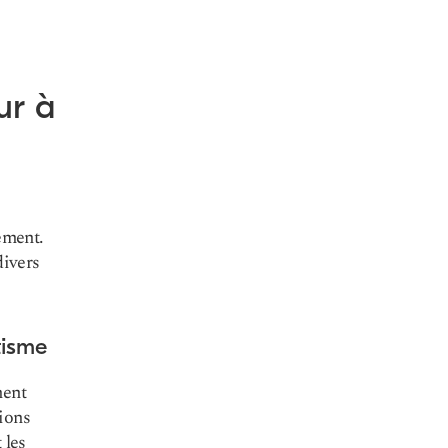
ur à
ement.
divers
tisme
nent
ions
 les