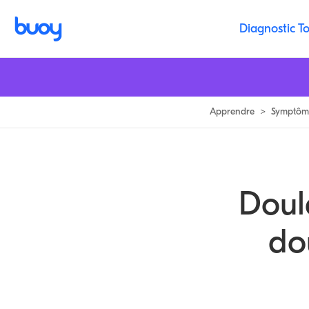
Douleur à la main | 8 causes de douleur à la main & Quand voir un mé
Diagnostic To
Apprendre
>
Symptôm
Doul
do