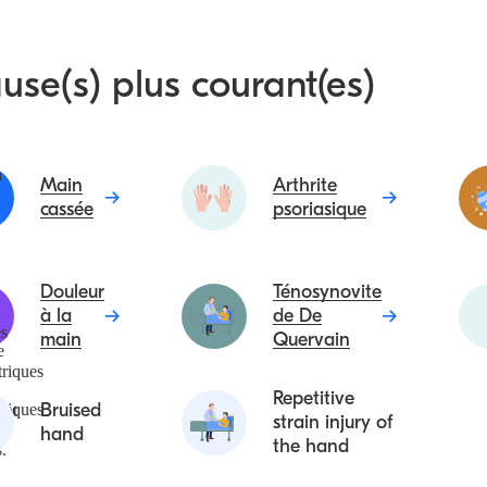
use(s) plus courant(es)
Main
Arthrite
cassée
psoriasique
Douleur
Ténosynovite
à la
de De
main
Quervain
Repetitive
Bruised
strain injury of
hand
the hand