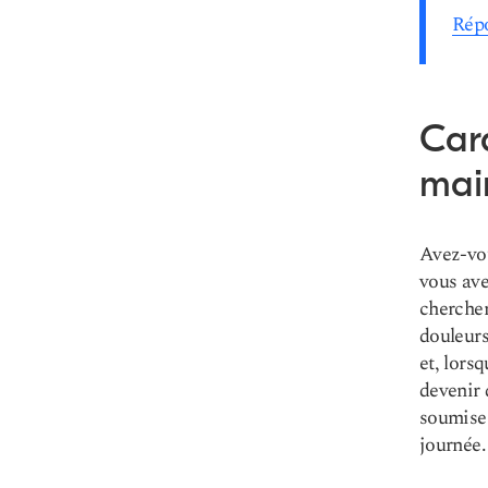
Répo
Cara
mai
Avez-vou
vous ave
chercher
douleurs
et, lors
devenir 
soumises
journée.