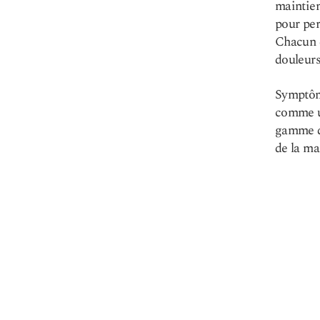
maintien
pour per
Chacun d
douleurs
Symptôm
comme un
gamme de
de la ma