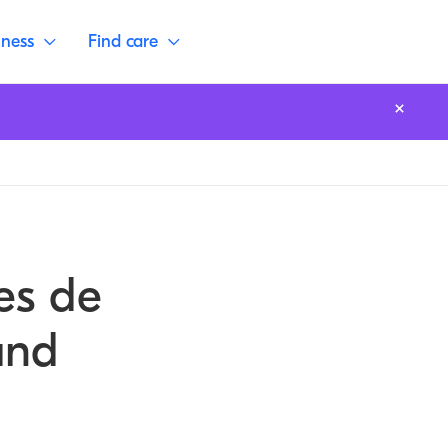
lness
Find care
es de
and