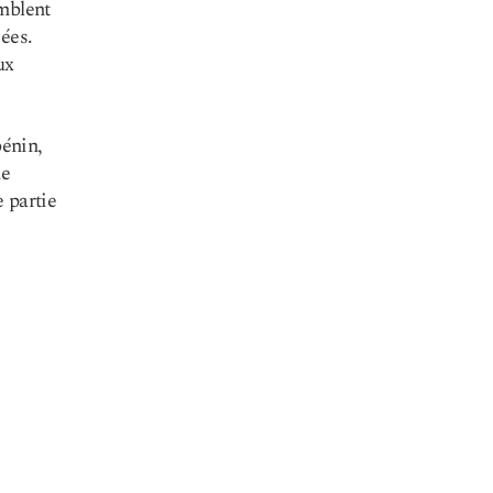
emblent
ées.
ux
énin,
ne
 partie