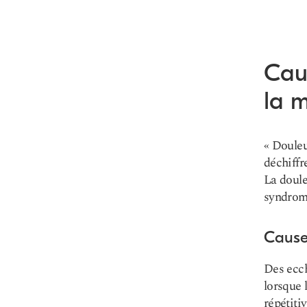
Caus
la 
« Douleu
déchiffr
La doule
syndrome
Cause
Des ecch
lorsque 
répétitiv