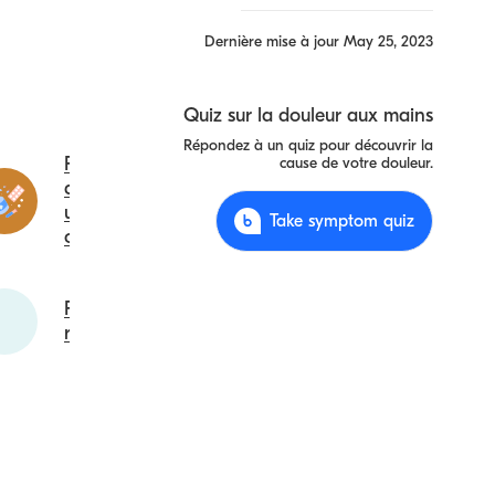
Dernière mise à jour
May 25, 2023
Quiz sur la douleur aux mains
Répondez à un quiz pour découvrir la
Piégeage
cause de votre douleur.
du nerf
ulnaire du
Take symptom quiz
coude
Polyarthrite
rhumatoïde