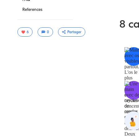
References
8 ca
6
0
Partager
Copier le
lien