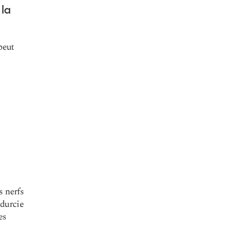
la
peut
s nerfs
 durcie
es