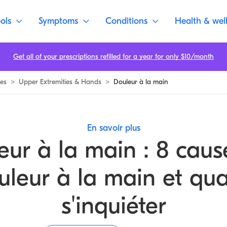
decin | Buoy
ols
Symptoms
Conditions
Health & wel
Get all of your prescriptions refilled for a year for only $10/month
es
>
Upper Extremities & Hands
>
Douleur à la main
En savoir plus
eur à la main : 8 caus
uleur à la main et qu
s'inquiéter