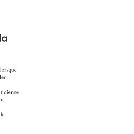
la
 lorsque
ler
otidienne
nt
 la