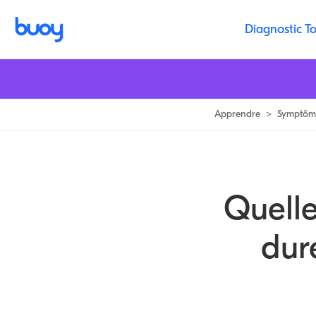
9 Causes pour Hard Lump sur Forearm | Buoy
Diagnostic To
Apprendre
>
Symptôm
Quelle
dur