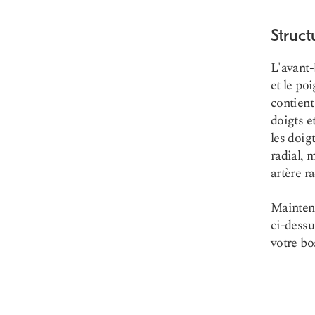
Struct
L'avant-
et le po
contient
doigts e
les doigt
radial, 
artère ra
Maintena
ci-dessu
votre bo