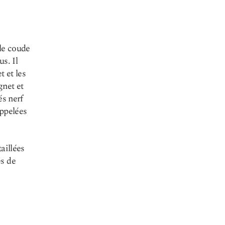
 le coude
us. Il
t et les
gnet et
és nerf
appelées
aillées
es de