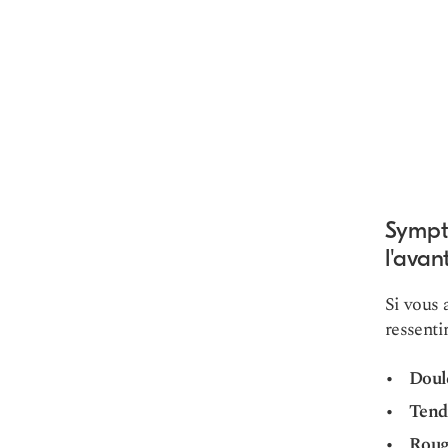
Sympt
l'avan
Si vous 
ressentir
Doul
Tend
Roug