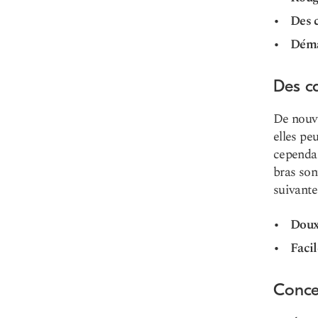
Des 
Déma
Des c
De nouve
elles pe
cependan
bras son
suivante
Dou
Faci
Concer