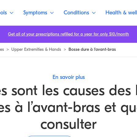
ols
Symptoms
Conditions
Health & wel
Get all of your prescriptions refilled for a year for only $10/month
es
>
Upper Extremities & Hands
>
Bosse dure à l'avant-bras
En savoir plus
s sont les causes des
es à l’avant-bras et q
consulter