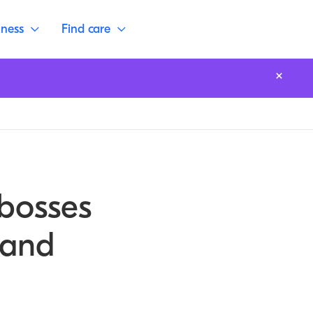
lness
Find care
 bosses
uand