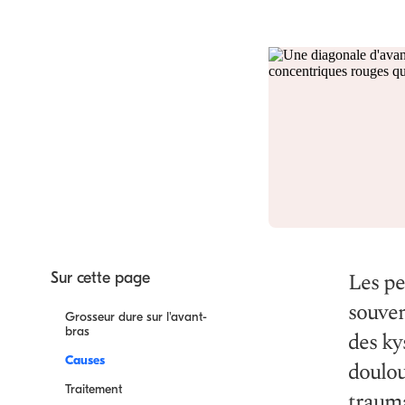
Les pe
Sur cette page
souven
Grosseur dure sur l'avant-
bras
des ky
Causes
doulou
Traitement
trauma