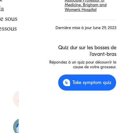
Associate Professor of
Medicine, Brigham and
la
Women’s Hospital
e sous
essous
Dernière mise à jour
June 29, 2023
Quiz dur sur les bosses de
l'avant-bras
Répondez à un quiz pour découvrir la
cause de votre grosseur.
Take symptom quiz
Kyste
cutané
Les
piqûres