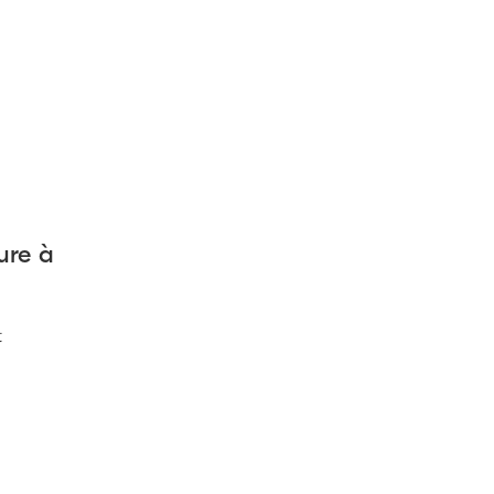
ure à
t