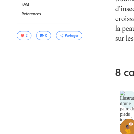
FAQ
d'inse
References
croiss
la pea
sur le
2
0
Partager
8 ca
Copier le
lien