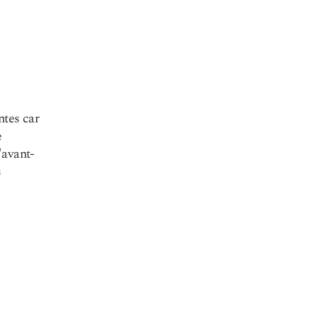
ntes car
e
'avant-
s