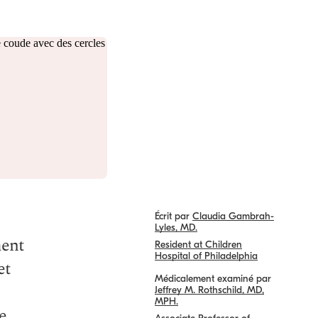
Écrit par
Claudia Gambrah-
Lyles, MD.
ment
Resident at Children
Hospital of Philadelphia
et
Médicalement examiné par
Jeffrey M. Rothschild, MD,
MPH.
e