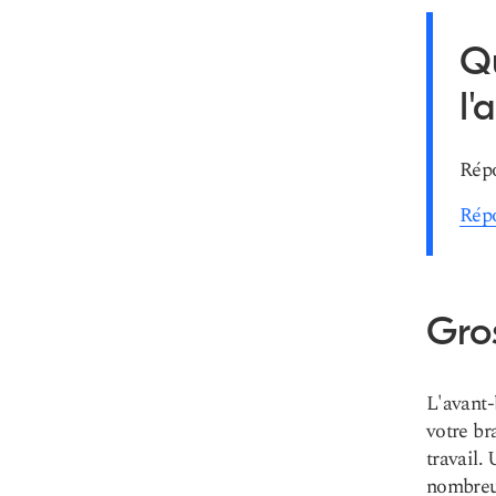
Qu
l'
Répo
Répo
Gros
L'avant-
votre br
travail.
nombreu