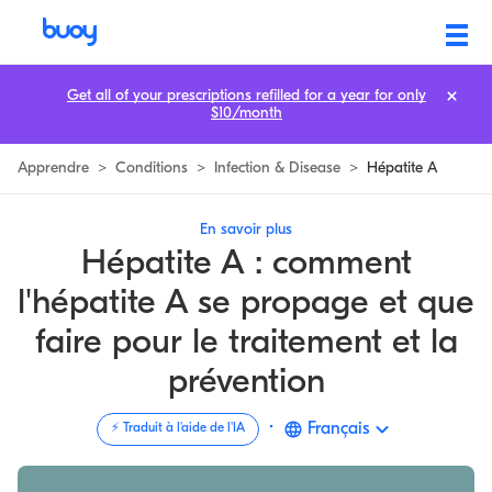
Hépatite A | Transmission, Traitement, & Pronostic | Buoy
Get all of your prescriptions refilled for a year for only
$10/month
Apprendre
>
Conditions
>
Infection & Disease
>
Hépatite A
En savoir plus
Hépatite A : comment
l'hépatite A se propage et que
faire pour le traitement et la
prévention
·
Français
⚡️ Traduit à l'aide de l'IA