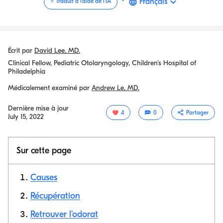
·
Français
⚡️ Traduit à l'aide de l'IA
Écrit par
David Lee, MD.
Clinical Fellow, Pediatric Otolaryngology, Children's Hospital of
Philadelphia
Médicalement examiné par
Andrew Le, MD.
Dernière mise à jour
4
0
Partager
July 15, 2022
Sur cette page
Causes
Récupération
Retrouver l'odorat
Copier le