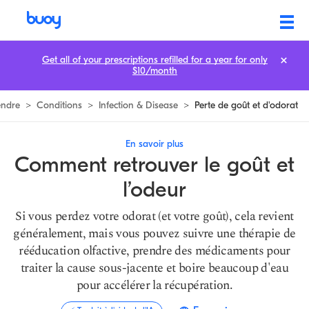
Comment retrouver le goût et l'odeur | Après le COVID-19 ou d'autres
Get all of your prescriptions refilled for a year for only
$10/month
endre
>
Conditions
>
Infection & Disease
>
Perte de goût et d'odorat
En savoir plus
Comment retrouver le goût et
l’odeur
Si vous perdez votre odorat (et votre goût), cela revient
généralement, mais vous pouvez suivre une thérapie de
rééducation olfactive, prendre des médicaments pour
traiter la cause sous-jacente et boire beaucoup d'eau
pour accélérer la récupération.