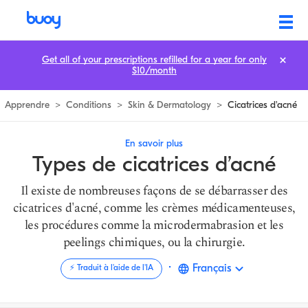
Types de Acne Scars | Comment s'en débarrasser | Buoy
Get all of your prescriptions refilled for a year for only
$10/month
Apprendre
>
Conditions
>
Skin & Dermatology
>
Cicatrices d'acné
En savoir plus
Types de cicatrices d’acné
Il existe de nombreuses façons de se débarrasser des
cicatrices d'acné, comme les crèmes médicamenteuses,
les procédures comme la microdermabrasion et les
peelings chimiques, ou la chirurgie.
·
Français
⚡️ Traduit à l'aide de l'IA