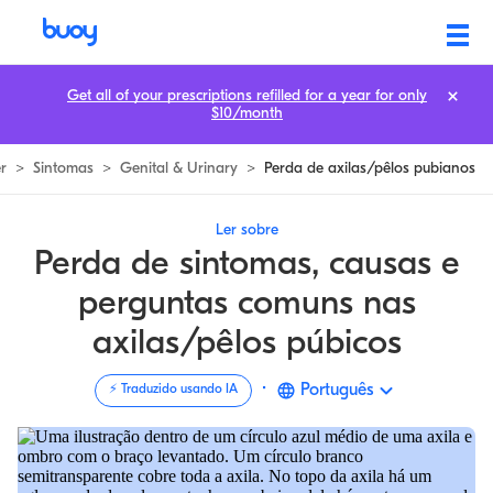
Perda de Pelo na Axila/Púbis Sintomas, Causas & Questões Comuns |
Get all of your prescriptions refilled for a year for only
$10/month
r
>
Sintomas
>
Genital & Urinary
>
Perda de axilas/pêlos pubianos
Ler sobre
Perda de sintomas, causas e
perguntas comuns nas
axilas/pêlos púbicos
·
Português
⚡️ Traduzido usando IA