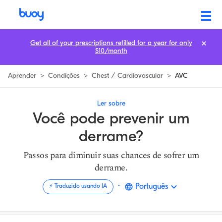
Pode Prevenir um Acidente Vascular Cerebral? | Como Diminuir o Seu 
Get all of your prescriptions refilled for a year for only
$10/month
Aprender
>
Condições
>
Chest / Cardiovascular
>
AVC
Ler sobre
Você pode prevenir um
derrame?
Passos para diminuir suas chances de sofrer um
derrame.
·
Português
⚡️ Traduzido usando IA