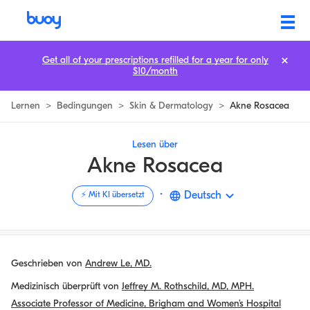
Akne Rosazea | Gesundheit
Get all of your prescriptions refilled for a year for only
$10/month
Lernen
>
Bedingungen
>
Skin & Dermatology
>
Akne Rosacea
Lesen über
Akne Rosacea
·
Deutsch
⚡️ Mit KI übersetzt
Geschrieben von
Andrew Le, MD.
Medizinisch überprüft von
Jeffrey M. Rothschild, MD, MPH.
Associate Professor of Medicine, Brigham and Women’s Hospital