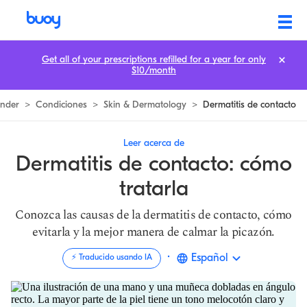
Contacto Dermatitis | Qué la Causa & Cómo Tratar | Buoy Health
Get all of your prescriptions refilled for a year for only
$10/month
nder
>
Condiciones
>
Skin & Dermatology
>
Dermatitis de contacto
Leer acerca de
Dermatitis de contacto: cómo
tratarla
Conozca las causas de la dermatitis de contacto, cómo
evitarla y la mejor manera de calmar la picazón.
·
Español
⚡️ Traducido usando IA