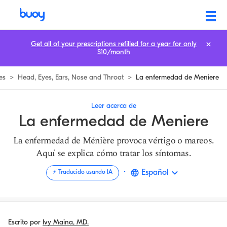
Enfermedad de Ménière | Qué está provocando tu mareo? | Buoy
Get all of your prescriptions refilled for a year for only
$10/month
es
>
Head, Eyes, Ears, Nose and Throat
>
La enfermedad de Meniere
Leer acerca de
La enfermedad de Meniere
La enfermedad de Ménière provoca vértigo o mareos.
Aquí se explica cómo tratar los síntomas.
·
Español
⚡️ Traducido usando IA
Escrito por
Ivy Maina, MD.