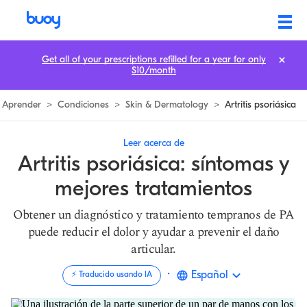
Artritis Psoriática: Síntomas y Mejores Tratamientos | Buoy
Get all of your prescriptions refilled for a year for only
$10/month
Aprender
>
Condiciones
>
Skin & Dermatology
>
Artritis psoriásica
Leer acerca de
Artritis psoriásica: síntomas y
mejores tratamientos
Obtener un diagnóstico y tratamiento tempranos de PA
puede reducir el dolor y ayudar a prevenir el daño
articular.
·
Español
⚡️ Traducido usando IA