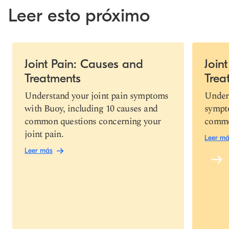
Leer esto próximo
Slide 1 of 4
Joint Pain: Causes and
Join
Treatments
Trea
Copiar link
Understand your joint pain symptoms
Unders
with Buoy, including 10 causes and
sympto
common questions concerning your
commo
joint pain.
Leer m
Leer más