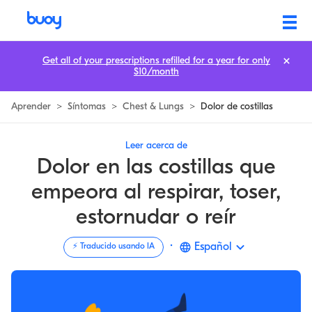
Dolor en la costilla de tos, estornudos, respiración o risa | Buoy
Get all of your prescriptions refilled for a year for only
$10/month
Aprender
>
Síntomas
>
Chest & Lungs
>
Dolor de costillas
Leer acerca de
Dolor en las costillas que
empeora al respirar, toser,
estornudar o reír
·
Español
⚡️ Traducido usando IA