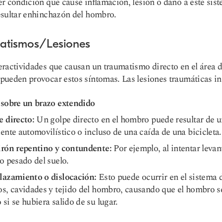
r condición que cause inflamación, lesión o daño a este sis
sultar en
hinchazón del hombro
.
atismos/Lesiones
er
actividades
que causan un traumatismo directo en el área d
ueden provocar estos síntomas. Las lesiones traumáticas in
 sobre un brazo extendido
 directo:
Un golpe directo en el hombro puede resultar de u
ente automovilístico o incluso de una caída de una bicicleta.
irón repentino y contundente:
Por ejemplo, al intentar levan
o pesado del suelo.
lazamiento o dislocación
:
Esto puede ocurrir en el sistema 
s, cavidades y tejido del hombro, causando que el hombro s
si se hubiera salido de su lugar.