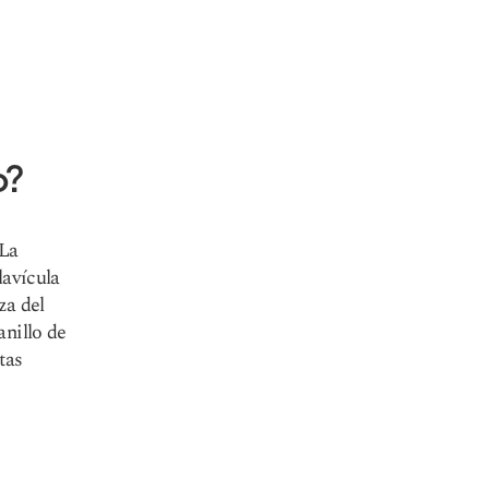
o?
 La
lavícula
za del
anillo de
tas