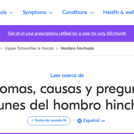
ols
Symptoms
Conditions
Health & wel
Get all of your prescriptions refilled for a year for only $10/month
>
Upper Extremities & Hands
>
Hombro hinchado
Leer acerca de
tomas, causas y pregu
nes del hombro hin
·
Español
⚡️ Traducido usando IA