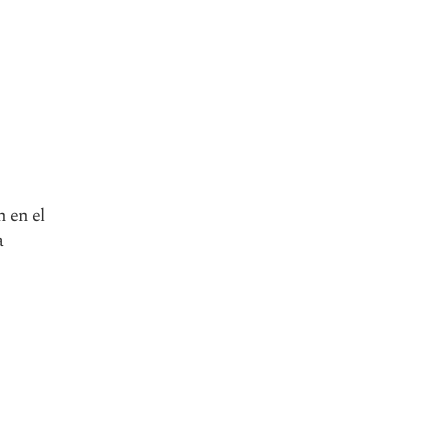
 en el
a