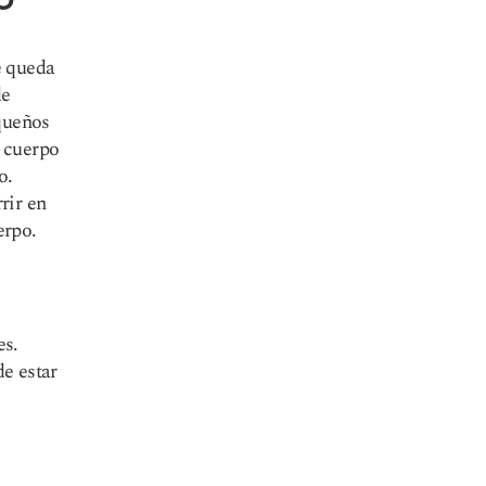
e queda
de
equeños
l cuerpo
o.
rir en
erpo.
es.
e estar