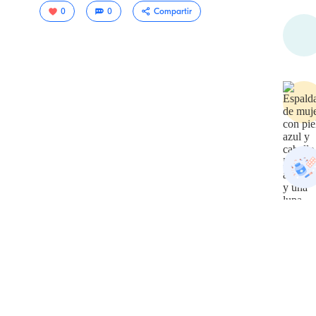
0
0
Compartir
Copiar
link