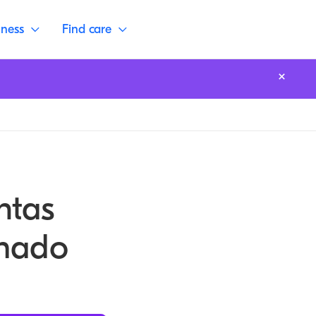
lness
Find care
ntas
chado