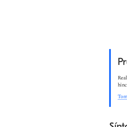
P
Real
hinc
Tome
Sín