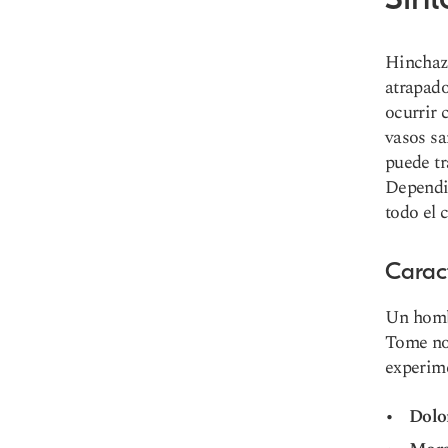
Hinchaz
atrapado
ocurrir 
vasos sa
puede tr
Dependie
todo el 
Carac
Un homb
Tome not
experim
Dolo