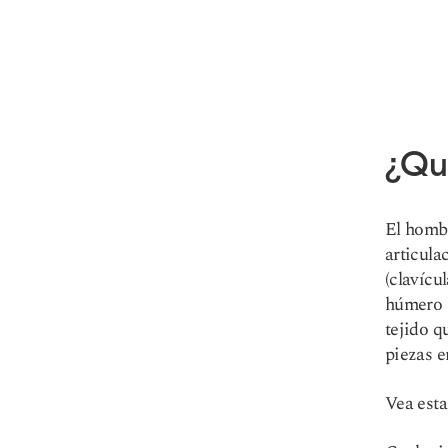
¿Qu
El hombr
articula
(clavícu
húmero s
tejido q
piezas e
Vea est