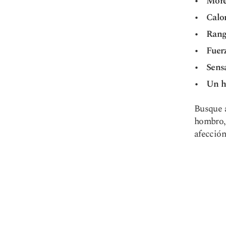
More
Calor
Rang
Fuer
Sens
Un h
Busque a
hombro, 
afección