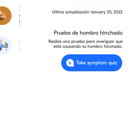
Tendinitis
Última actualización
January 20, 2022
del
bíceps
Prueba de hombro hinchado
Shoulder
Realice una prueba para averiguar qué
está causando su hombro hinchado.
strain
Take symptom quiz