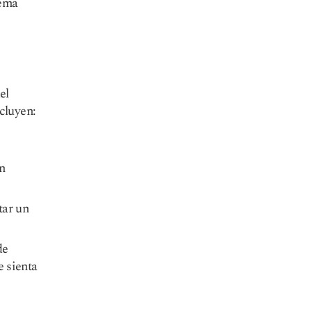
tema
el
cluyen:
n
tar un
de
e sienta