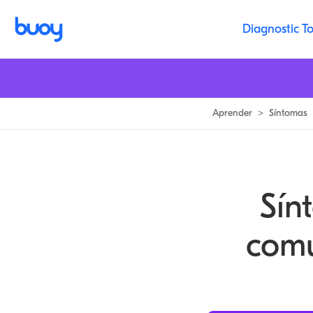
Hinchado Hombro Síntomas, Causas y Preguntas Comunes | Buoy
Diagnostic To
Aprender
>
Síntomas
Sín
comu