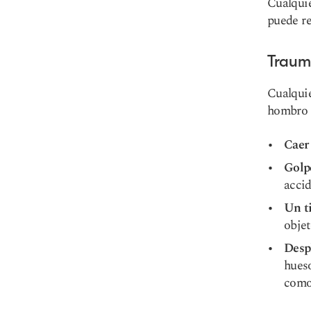
Cualquie
puede re
Traum
Cualqui
hombro p
Caer
Golpe
accid
Un t
objet
Desp
hueso
como 