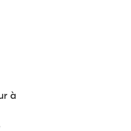
ur à
e