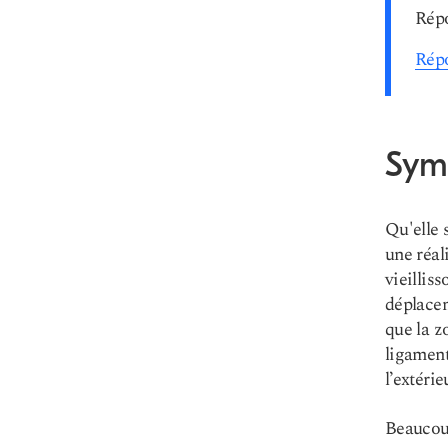
Répo
Répo
Sym
Qu'elle 
une réal
vieillis
déplacem
que la z
ligament
l’extérie
Beaucoup