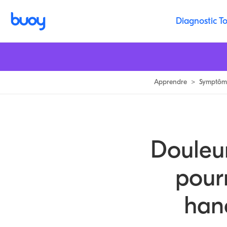
Douleur à la hanche | Arthrite, autres causes, & quand c'est grave | Buo
Diagnostic To
Apprendre
>
Symptôm
Douleur
pourr
han