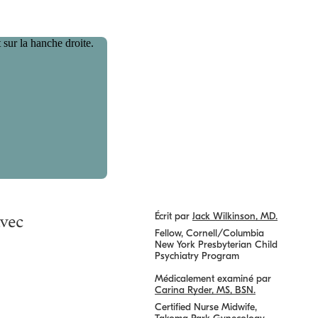
avec
Écrit par
Jack Wilkinson, MD.
Fellow, Cornell/Columbia
New York Presbyterian Child
Psychiatry Program
Médicalement examiné par
Carina Ryder, MS, BSN.
Certified Nurse Midwife,