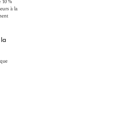
e 10 %
eurs à la
ment
la
 que