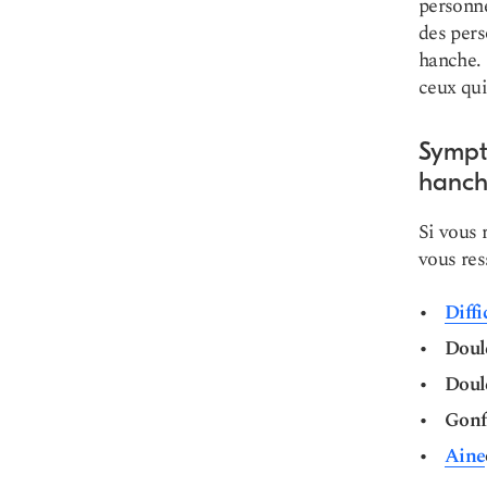
personne
des per
hanche. 
ceux qui
Sympt
hanc
Si vous 
vous res
Diffi
Doul
Doul
Gonf
Aine