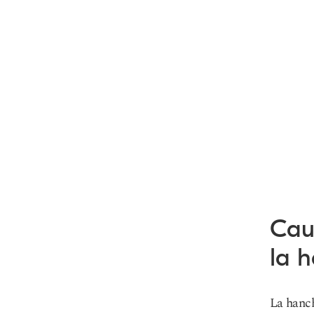
Caus
la 
La hanch