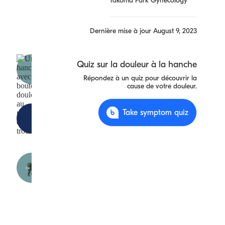
Takoma Park Gynecology
Dernière mise à jour
August 9, 2023
Douleur
Quiz sur la douleur à la hanche
trochantérienne
Répondez à un quiz pour découvrir la
cause de votre douleur.
Syndrome de la
Take symptom quiz
bande ilio-
tibiale
Syndrome de
cassure de la
hanche