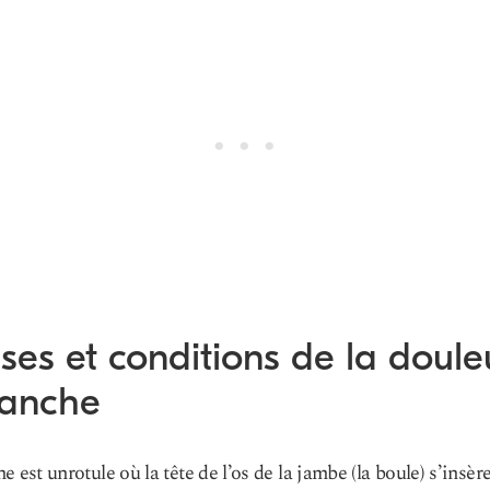
es et conditions de la doule
hanche
e est un
rotule
où la tête de l’os de la jambe (la boule) s’insèr