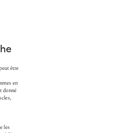
che
peut être
sommes en
nt donné
cles,
e les