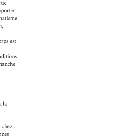
ette
pporter
umatisme
n,
orps est
nditions
 hanche
 la
r chez
nnes