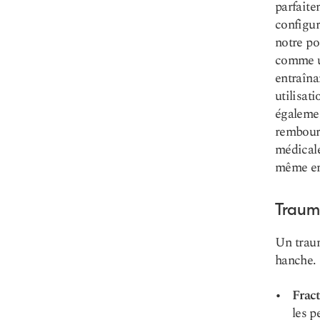
parfaite
configur
notre po
comme un
entraîna
utilisat
également
rembourr
médicale
même en 
Traum
Un traum
hanche.
Fract
les 