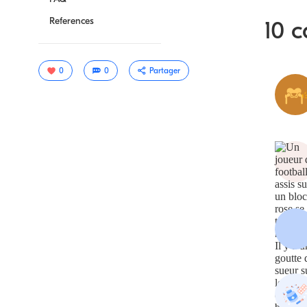
References
10 c
0
0
Partager
Copier le
lien