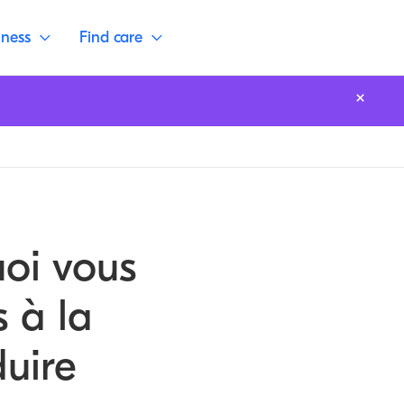
lness
Find care
uoi vous
s à la
uire