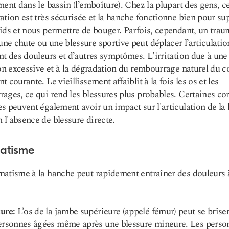
ment dans le bassin (l’emboîture). Chez la plupart des gens, c
ation est très sécurisée et la hanche fonctionne bien pour su
ids et nous permettre de bouger. Parfois, cependant, un tra
e chute ou une blessure sportive peut déplacer l’articulatio
nt des douleurs et d’autres symptômes. L'irritation due à une
ion excessive et à la dégradation du rembourrage naturel du c
 courante. Le vieillissement affaiblit à la fois les os et les
ages, ce qui rend les blessures plus probables. Certaines co
s peuvent également avoir un impact sur l'articulation de la
l'absence de blessure directe.
atisme
atisme à la hanche peut rapidement entraîner des douleurs à
ure:
L’os de la jambe supérieure (appelé fémur) peut se brise
personnes âgées même après une blessure mineure. Les perso