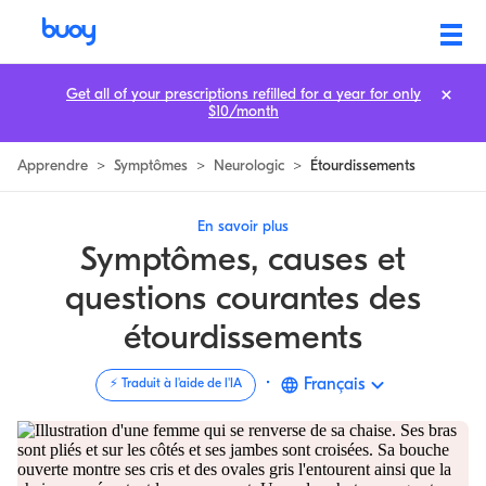
Étourdissements Symptômes, Causes & Questions Courantes |
Get all of your prescriptions refilled for a year for only
$10/month
Apprendre
>
Symptômes
>
Neurologic
>
Étourdissements
En savoir plus
Symptômes, causes et
questions courantes des
étourdissements
·
Français
⚡️ Traduit à l'aide de l'IA