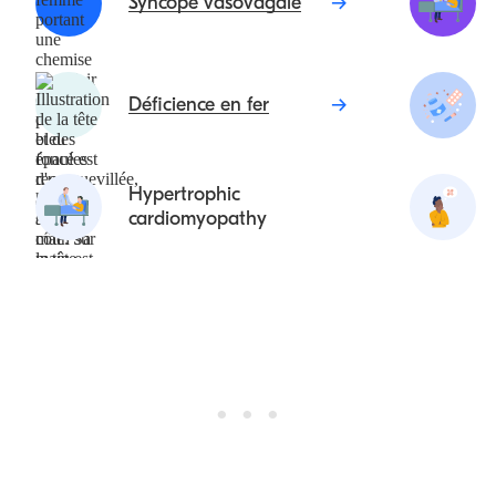
Syncope vasovagale
Déficience en fer
Hypertrophic
cardiomyopathy