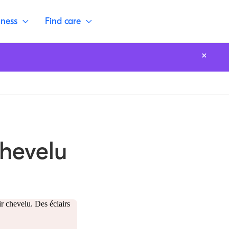
lness
Find care
chevelu