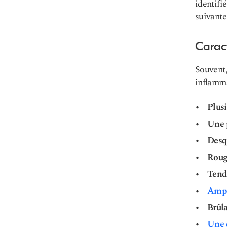
identifié
suivante
Caract
Souvent,
inflamma
Plusi
Une 
Desq
Roug
Tend
Ampo
Brûl
Une 