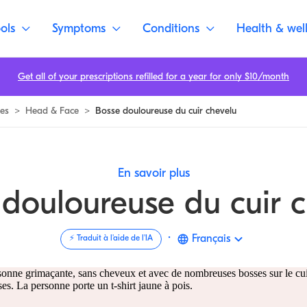
oureuses sur le cuir chevelu
ols
Symptoms
Conditions
Health & wel
Get all of your prescriptions refilled for a year for only $10/month
es
>
Head & Face
>
Bosse douloureuse du cuir chevelu
En savoir plus
douloureuse du cuir 
·
Français
⚡️ Traduit à l'aide de l'IA