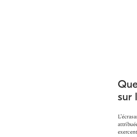
Que
sur 
L’écrasa
attribué
exercent