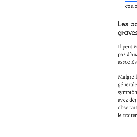
cou 
Les bo
grave
Il peut 
pas d’an
associés
Malgré l
générale
symptôme
avez déj
observat
le trait