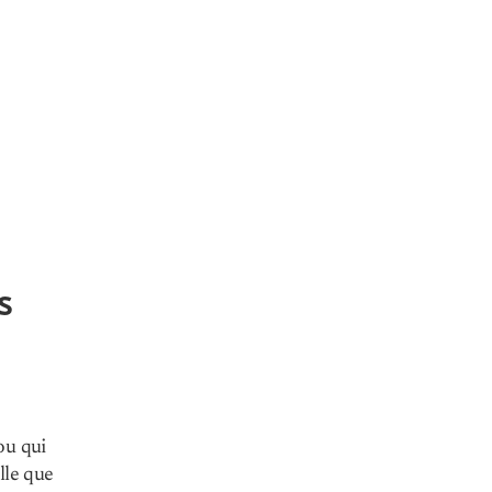
s
e
ou qui
lle que