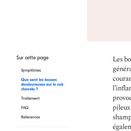
Les bo
Sur cette page
généra
Symptômes
couran
Que sont les bosses
douloureuses sur le cuir
l’infl
chevelu ?
provoq
Traitement
pileux
FAQ
shampo
References
égalem