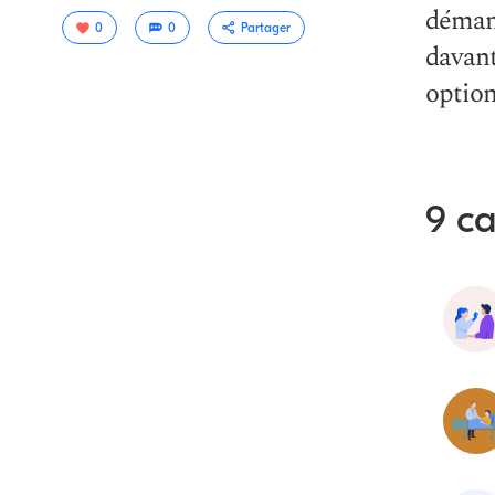
démang
0
0
Partager
davant
option
9 ca
Copier le
lien