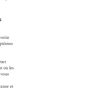
s
essite
ymptômes
 met
t où les
 vous
cause et