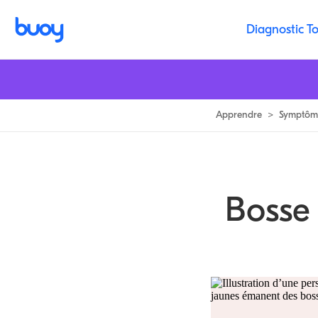
Boutons et bosses douloureux du cuir chevelu | Raisons des bosses doul
Diagnostic To
Apprendre
>
Symptôm
Bosse 