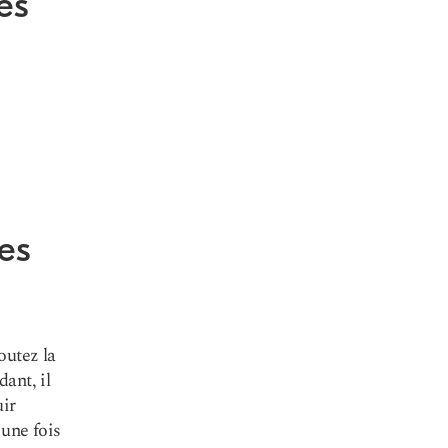
es
es
outez la
ant, il
ir
 une fois