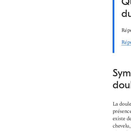
Qu
du
Répo
Répo
Sym
doul
La doule
présence
existe d
chevelu,