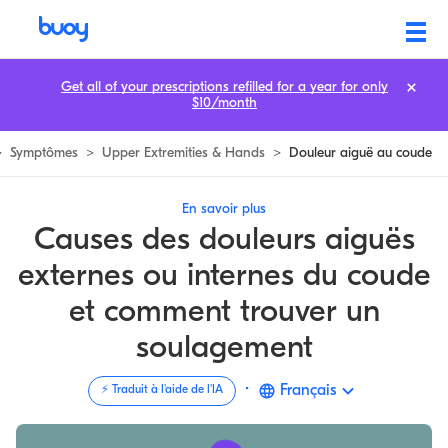
Douleur aiguë au coude externe ou interne | Obtenir un soulagement in
Get all of your prescriptions refilled for a year for only
$10/month
>
Symptômes
>
Upper Extremities & Hands
>
Douleur aiguë au coude
En savoir plus
Causes des douleurs aiguës
externes ou internes du coude
et comment trouver un
soulagement
·
Français
⚡️ Traduit à l'aide de l'IA