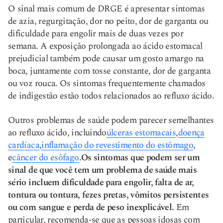
O sinal mais comum de DRGE é apresentar sintomas
de azia, regurgitação, dor no peito, dor de garganta ou
dificuldade para engolir mais de duas vezes por
semana. A exposição prolongada ao ácido estomacal
prejudicial também pode causar um gosto amargo na
boca, juntamente com tosse constante, dor de garganta
ou voz rouca. Os sintomas frequentemente chamados
de indigestão estão todos relacionados ao refluxo ácido.
Outros problemas de saúde podem parecer semelhantes
ao refluxo ácido, incluindo
úlceras estomacais
,
doença
cardíaca
,
inflamação do revestimento do estômago
,
e
câncer do esôfago
.
Os sintomas que podem ser um
sinal de que você tem um problema de saúde mais
sério incluem dificuldade para engolir, falta de ar,
tontura ou tontura, fezes pretas, vômitos persistentes
ou com sangue e perda de peso inexplicável.
Em
particular, recomenda-se que as pessoas idosas com