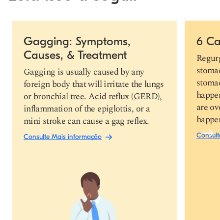
Slide 1 of 4
Gagging: Symptoms,
6 Ca
Causes, & Treatment
Link de cópia
Regurg
stomac
Gagging is usually caused by any
stomac
foreign body that will irritate the lungs
happen
or bronchial tree. Acid reflux (GERD),
are ov
inflammation of the epiglottis, or a
happens
mini stroke can cause a gag reflex.
Consult
Consulte Mais informação