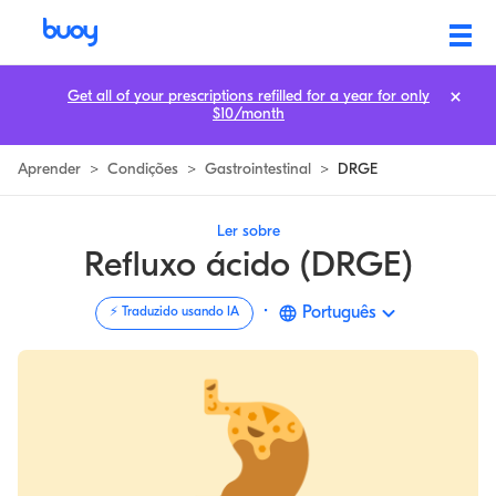
Refluxo Ácido & DRGE | Sintomas, Dieta & Encontrar Alívio |
Get all of your prescriptions refilled for a year for only
$10/month
Aprender
>
Condições
>
Gastrointestinal
>
DRGE
Ler sobre
Refluxo ácido (DRGE)
·
Português
⚡️ Traduzido usando IA