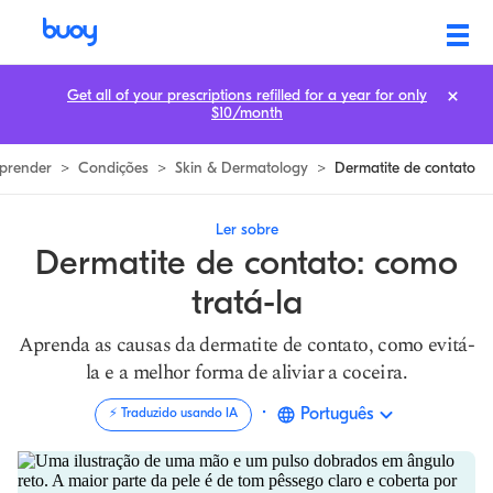
Contato Dermatite | O que a Causa & Como Tratar | Health
Get all of your prescriptions refilled for a year for only
$10/month
prender
>
Condições
>
Skin & Dermatology
>
Dermatite de contato
Ler sobre
Dermatite de contato: como
tratá-la
Aprenda as causas da dermatite de contato, como evitá-
la e a melhor forma de aliviar a coceira.
·
Português
⚡️ Traduzido usando IA