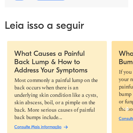
Leia isso a seguir
Slide 1 of 4
What Causes a Painful
What
Back Lump & How to
Bump
Link de cópia
Address Your Symptoms
If you
your n
Most commonly a painful lump on the
painfu
back occurs when there is an
bump o
underlying skin condition like a cysts,
or fun
skin abscess, boil, or a pimple on the
the nos
back. More serious causes of painful
back bumps include...
Consult
Consulte Mais informação