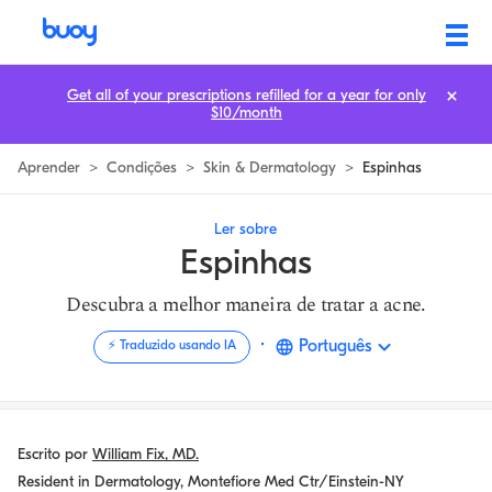
O Que Causa Espinhas & Como Tratá-las Rápido | Buoy
Get all of your prescriptions refilled for a year for only
$10/month
Aprender
>
Condições
>
Skin & Dermatology
>
Espinhas
Ler sobre
Espinhas
Descubra a melhor maneira de tratar a acne.
·
Português
⚡️ Traduzido usando IA
Escrito por
William Fix, MD.
Resident in Dermatology, Montefiore Med Ctr/Einstein-NY