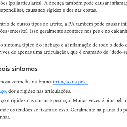
ções (poliarticulares). A doença também pode causar inflama
espondilite), causando rigidez e dor nas costas.
ário de outros tipos de artrite, a PA também pode causar in
ões (entesite). Isso geralmente acontece nos pés e no calcanh
 sintoma típico é o inchaço e a inflamação de todo o dedo 
 vez de apenas uma articulação), que é chamado de “dedo-sa
pais sintomas
mosa vermelha ou branca
irritação na pele.
aço,
dor e rigidez nas articulações.
ço e rigidez nas costas e pescoço. Muitas vezes é pior pela
nde os tendões se fixam ao osso. Geralmente na planta do p
nhar.