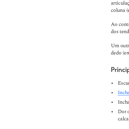
articula
coluna (
Ao contr
dos tend
Um outro
dedo (em
Princi
Esca
Inch
Incha
Dor o
calca