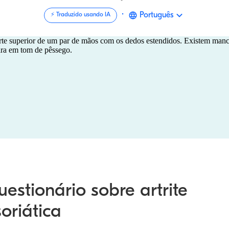
·
Português
⚡️ Traduzido usando IA
estionário sobre artrite
oriática