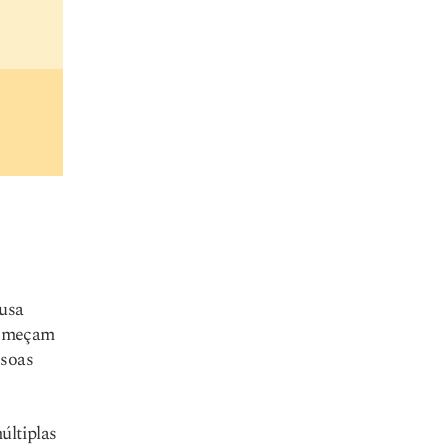
usa
começam
ssoas
últiplas