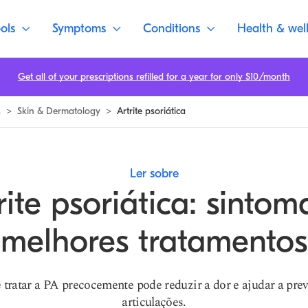
ols
Symptoms
Conditions
Health & wel
Get all of your prescriptions refilled for a year for only $10/month
s
>
Skin & Dermatology
>
Artrite psoriática
Ler sobre
rite psoriática: sintom
melhores tratamentos
 tratar a PA precocemente pode reduzir a dor e ajudar a pre
articulações.