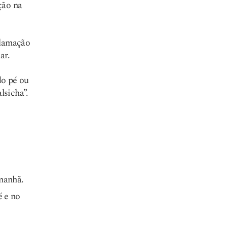
ção na
flamação
ar.
do pé ou
lsicha”.
 manhã.
é e no