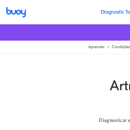
Artrite Psoriática: Sintomas & Melhores Tratamentos | Buoy
Diagnostic To
Aprender
>
Condiçõe
Art
Diagnosticar e