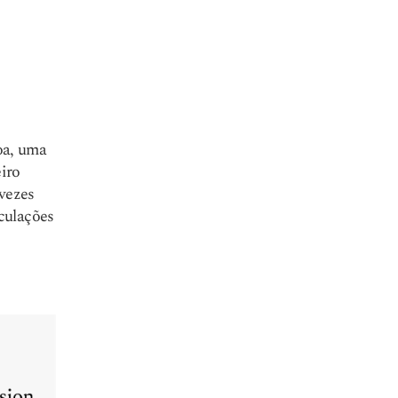
oa, uma
iro
 vezes
culações