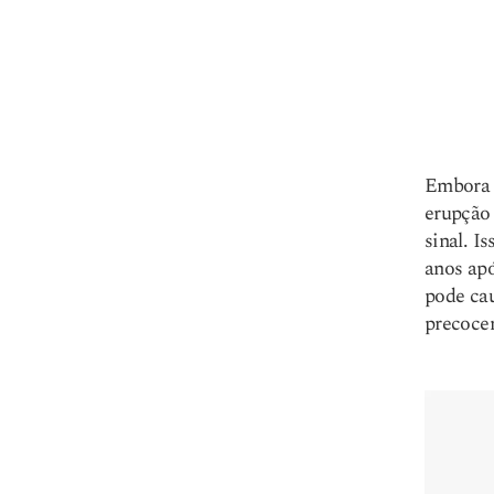
Link de
cópia
Embora 
erupção 
sinal. I
anos apó
pode cau
precoce