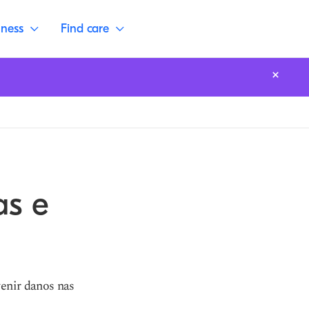
lness
Find care
as e
venir danos nas