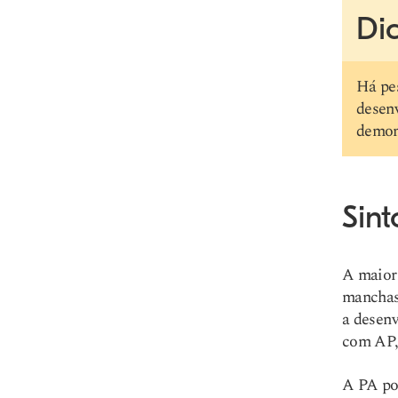
Dic
Há pe
desen
demons
Sint
A maiori
manchas
a desenv
com AP,
A PA pod