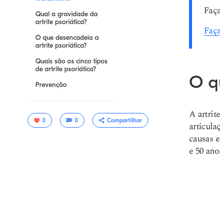
Faça
Qual a gravidade da
artrite psoriática?
Faça
O que desencadeia a
artrite psoriática?
Quais são os cinco tipos
de artrite psoriática?
O qu
Prevenção
A artrit
0
0
Compartilhar
articula
causas e
e 50 ano