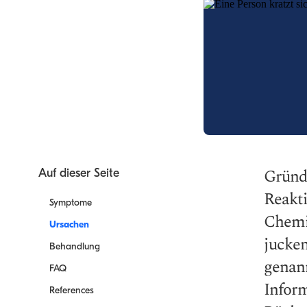
Gründe
Auf dieser Seite
Reakt
Symptome
Chemik
Ursachen
jucken
Behandlung
genann
FAQ
Infor
References