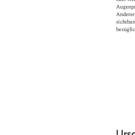
Augenpa
Anderers
sichtbar
bezüglic
Urs