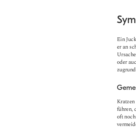
Sym
Ein Juck
er an sc
Ursache
oder auc
zugrund
Gemei
Kratzen
führen, 
oft noch
vermeid