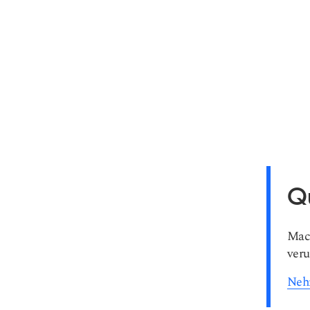
Q
Mach
veru
Nehm