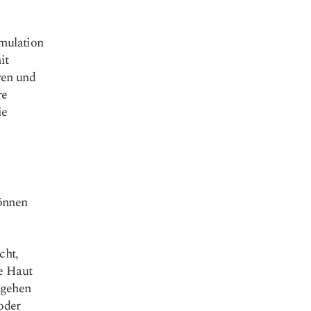
imulation
it
ren und
re
ie
önnen
cht,
ie Haut
 gehen
oder