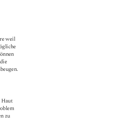
re weil
ögliche
können
 die
ubeugen.
 Haut
roblem
en zu