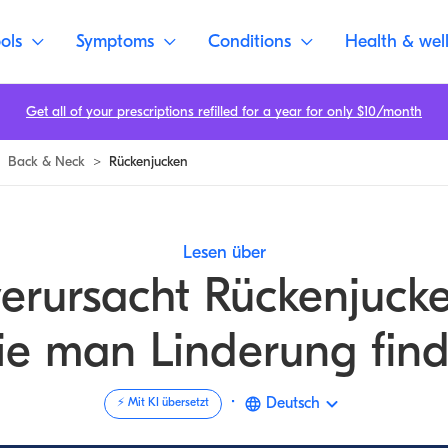
det |
ols
Symptoms
Conditions
Health & wel
Get all of your prescriptions refilled for a year for only $10/month
Back & Neck
>
Rückenjucken
Lesen über
erursacht Rückenjuck
ie man Linderung find
·
Deutsch
⚡️ Mit KI übersetzt