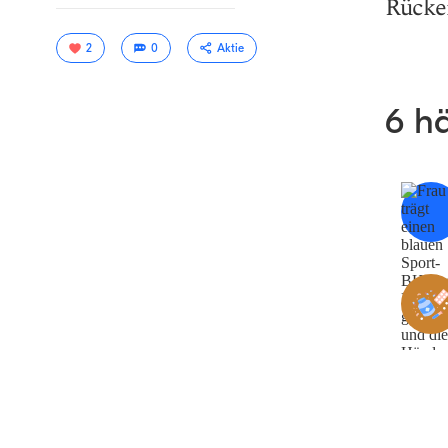
Rücke
2
0
Aktie
6 h
Link
kopieren