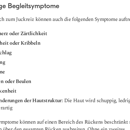
ge Begleitsymptome
ch zum Juckreiz können auch die folgenden Symptome auftr
erz oder Zärtlichkeit
heit oder Kribbeln
chlag
ng
me
en oder Beulen
kenheit
nderungen der Hautstruktur:
Die Haut wird schuppig, ledri
rartig
ymptome können auf einen Bereich des Rückens beschränkt 
h über den gesamten Rücken ausbreiten. Ohne ein zweites