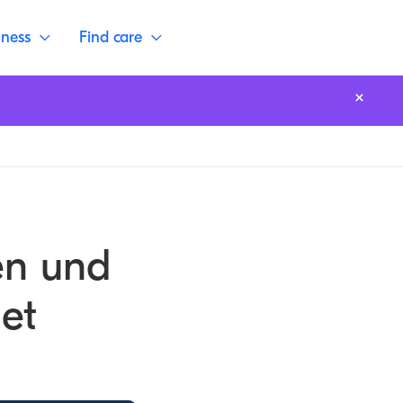
lness
Find care
en und
et