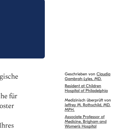
rgische
Geschrieben von
Claudia
Gambrah-Lyles, MD.
Resident at Children
Hospital of Philadelphia
he für
Medizinisch überprüft von
oster
Jeffrey M. Rothschild, MD,
MPH.
Associate Professor of
Medicine, Brigham and
Ihres
Women’s Hospital