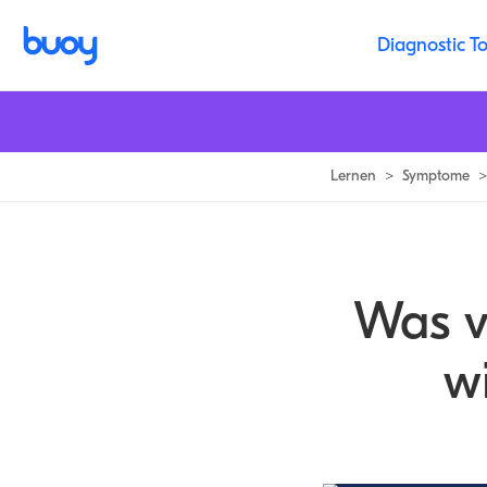
Juckende Rücken Ursachen | Wie man Linderung für Rückenjucken fin
Diagnostic To
Lernen
>
Symptome
>
Was v
w