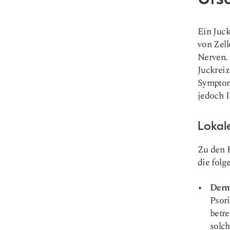
Ein Juck
von Zel
Nerven.
Juckreiz
Symptome
jedoch I
Lokal
Zu den 
die folg
Derm
Psori
betr
solc