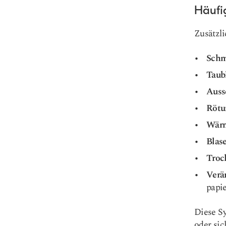
Häufi
Zusätzli
Schm
Taub
Auss
Rötu
Wär
Blas
Troc
Verä
papie
Diese S
oder sic