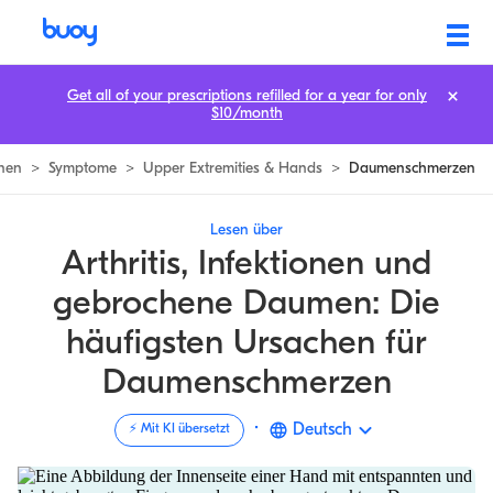
Daumen Schmerz Ursachen, mögliche Behandlung, und Mehr |
Get all of your prescriptions refilled for a year for only
$10/month
nen
>
Symptome
>
Upper Extremities & Hands
>
Daumenschmerzen
Lesen über
Arthritis, Infektionen und
gebrochene Daumen: Die
häufigsten Ursachen für
Daumenschmerzen
·
Deutsch
⚡️ Mit KI übersetzt