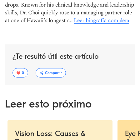
drops. Known for his clinical knowledge and leadership
skills, Dr. Choi quickly rose to a managing partner role
at one of Hawaii's longest r...
Leer biografía completa
¿Te resultó útil este artículo
0
Compartir
Leer esto próximo
Slide 1 of 5
Vision Loss: Causes &
Eye 