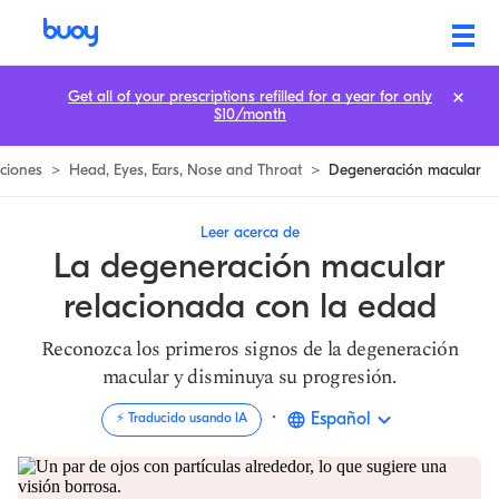
Degeneración macular relacionada con la edad | 2 tipos, síntomas y tra
Get all of your prescriptions refilled for a year for only
$10/month
ciones
>
Head, Eyes, Ears, Nose and Throat
>
Degeneración macular
Leer acerca de
La degeneración macular
relacionada con la edad
Reconozca los primeros signos de la degeneración
macular y disminuya su progresión.
·
Español
⚡️ Traducido usando IA