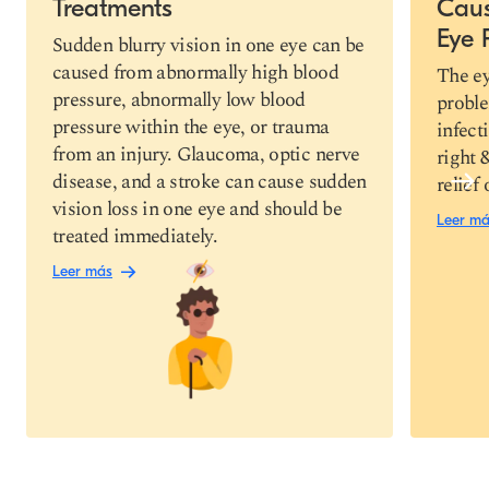
Treatments
Caus
Copiar link
Eye 
Sudden blurry vision in one eye can be
caused from abnormally high blood
The ey
pressure, abnormally low blood
proble
pressure within the eye, or trauma
infect
from an injury. Glaucoma, optic nerve
right 
disease, and a stroke can cause sudden
relief 
vision loss in one eye and should be
Leer m
treated immediately.
Leer más