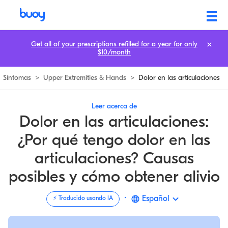
Dolor de Articulaciones | Causas y Cómo Obtener Alivio | Buoy
Get all of your prescriptions refilled for a year for only
$10/month
Síntomas
>
Upper Extremities & Hands
>
Dolor en las articulaciones
Leer acerca de
Dolor en las articulaciones:
¿Por qué tengo dolor en las
articulaciones? Causas
posibles y cómo obtener alivio
·
Español
⚡️ Traducido usando IA